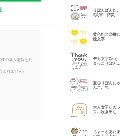
題
りぼんぱんだ。
#災害・防災
黄色担当◎推し
絵文字
デカ文字◎ く
客様の購入情報を利
まっこりぼん。
#1
含まれません)
夏◎りぼんにゃ
んこ。#1
大人女子♡カラ
フル吹き出し
#2
ちょっとあたま