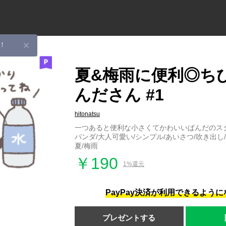
！
夏&梅雨に便利◎ち
んださん #1
hitonatsu
一つあると便利な小さくてかわいいぱんだのス
パンダ/大人可愛い/シンプル/あいさつ/吹き出し/
夏/梅雨
￥190
1%還元
PayPay決済が利用できるよう
プレゼントする