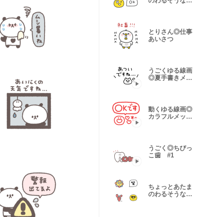
のわるそうな仲
間たち 夏#2
とりさん◎仕事
あいさつ
うごくゆる線画
◎夏手書きメッ
セージ #2
動くゆる線画◎
カラフルメッセ
ージ #1
うごく◎ちびっ
こ歯 #1
ちょっとあたま
のわるそうな仲
間たち #17