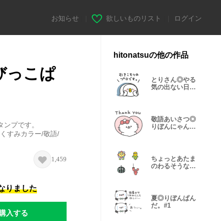
お知らせ
|
欲しいものリスト
|
ログイン
hitonatsuの他の作品
びっこぱ
とりさん◎やる
気の出ない日 4
日目
敬語あいさつ◎
タンプです。
りぼんにゃん
くすみカラー/敬語/
こ。#1
ちょっとあたま
1,459
のわるそうな仲
間たち #18
になりました
夏◎りぼんぱん
だ。#1
購入する