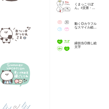
くまっこりぼ
ん。#災害・防
災
動く◎カラフル
なスマイル絵文
字#1
緑担当◎推し絵
文字