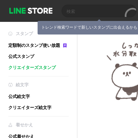
トレンド検索ワードで新しいスタンプに出会えるかも
スタンプ
定額制のスタンプ使い放題
公式スタンプ
クリエイターズスタンプ
絵文字
公式絵文字
クリエイターズ絵文字
着せかえ
公式着せかえ