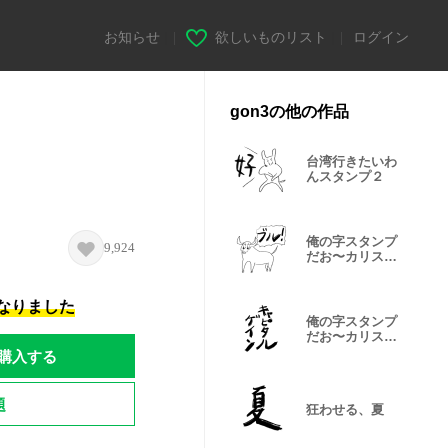
お知らせ
|
欲しいものリスト
|
ログイン
gon3の他の作品
台湾行きたいわ
んスタンプ２
俺の字スタンプ
9,924
だお〜カリスマ
投資家編〜
になりました
俺の字スタンプ
だお〜カリスマ
投資家編２〜
購入する
題
狂わせる、夏