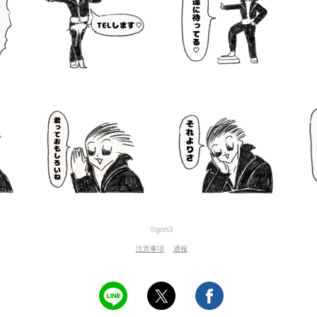
©gon3
注意事項
通報