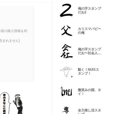
俺の字スタンプ
だお2
カリスマパピー
客様の購入情報を利
の俺
含まれません)
俺の字スタンプ
だお〜社会人
編〜
動く！NUISス
タンプ！
微笑みの国、タ
イ！
全力推し活スタ