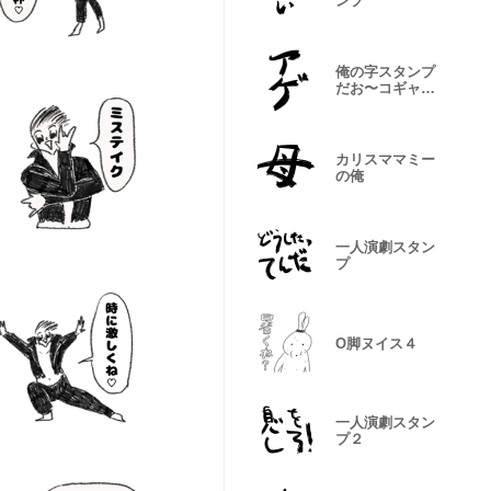
ンプ
俺の字スタンプ
だお〜コギャル
編〜
カリスママミー
の俺
一人演劇スタン
プ
O脚ヌイス４
一人演劇スタン
プ２