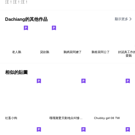
汪！汪！汪！
Dachiang的其他作品
顯示更多
老人鵝
貸款鵝
鵝媽當阿嬤了
鵝爸當阿公了
好認真工作
愛鵝
相似的貼圖
社畜小狗
嘎嘎雞驚天動地尖叫慘叫的育兒代
Chubby girl 08 TW