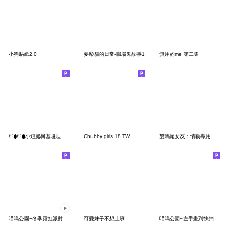
小狗貼紙2.0
耍廢貓的日常-職場鬼故事1
無用的me 第二集
੯‧̀͡⬮੯‧̀͡⬮小短腿柯基嘎哩八蕊
Chubby girls 18 TW
雙馬尾女友：情勒專用
喵嗚公園−冬季霓虹派對
可愛妹子不想上班
喵嗚公園−左手畫到快抽筋2