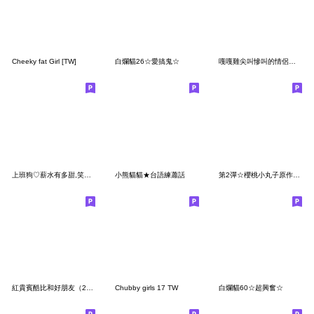
Cheeky fat Girl [TW]
白爛貓26☆愛搞鬼☆
嘎嘎雞尖叫慘叫的情侶情緒勒索代
上班狗♡薪水有多甜,笑容就多甜
小熊貓貓★台語練蕭話
第2彈☆櫻桃小丸子原作漫畫風貼圖
紅貴賓酷比和好朋友（2023 LET'S DRAW）
Chubby girls 17 TW
白爛貓60☆超興奮☆