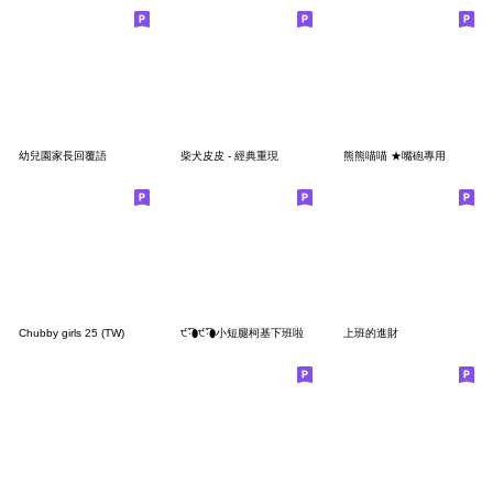
幼兒園家長回覆語
柴犬皮皮 - 經典重現
熊熊喵喵 ★嘴砲專用
Chubby girls 25 (TW)
੯‧̀͡⬮੯‧̀͡⬮小短腿柯基下班啦
上班的進財