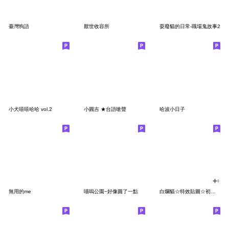
臺灣狗語
厭世收容所
耍廢貓的日常-職場鬼故事2
小犬嘻嘻哈哈 vol.2
小圓吉 ★台語嗆聲
哈波小日子
無用的me
喵嗚公園−好像圓了一點
白爛貓☆特效貼圖☆初登場