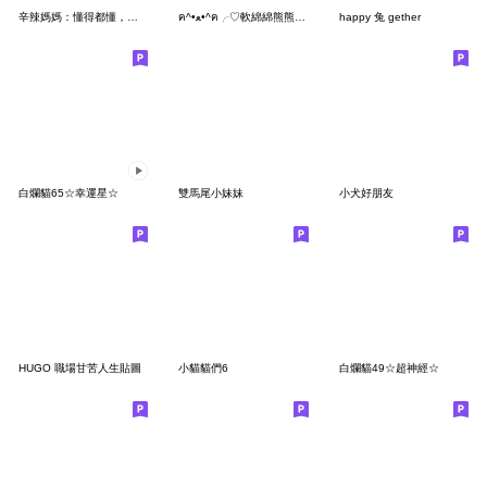
辛辣媽媽：懂得都懂，哭笑都用
ฅ^•ﻌ•^ฅ╭♡軟綿綿熊熊貓快來陪我
happy 兔 gether
白爛貓65☆幸運星☆
雙馬尾小妹妹
小犬好朋友
HUGO 職場甘苦人生貼圖
小貓貓們6
白爛貓49☆超神經☆