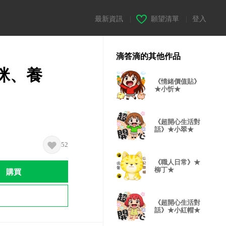
最新資訊
|
願望清單
|
登入
滴答滴的其他作品
咪、養
《情緒價值貼》
★小忻★
《超開心生活對
話》★小翠★
52
《職人日常》★
購買
柳丁★
《超開心生活對
話》★小紅帽★