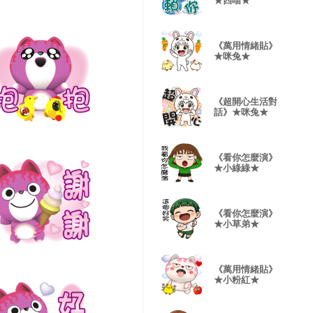
★四喵★
《萬用情緒貼》
★咪兔★
《超開心生活對
話》★咪兔★
《看你怎麼演》
★小綠綠★
《看你怎麼演》
★小草弟★
《萬用情緒貼》
★小粉紅★