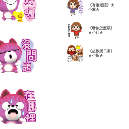
《有趣潮語》★
小蘭★
《看你怎麼演》
★小紅★
《超歡樂日常》
★小忻★