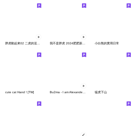
胖虎動起來02 二虎的逗趣日常
我不是胖虎 2024肥肥新年動態貼圖
小白熊的實用日常
cute cat Hand ! [TW]
Bu2ma - I am Alexander 04 - Weekday
猛虎下山