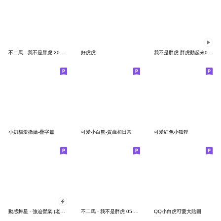
不二馬 - 我不是胖虎 2023賀新年
好虎虎
我不是胖虎 胖虎動起來06 父子趣味日常
小奶貓愛撒嬌-疊字篇
可愛小白熊-賀歲和日常
可愛紅色小狐狸
動感舞星 - 強迫營業 (老虎有字版)
不二馬 - 我不是胖虎 05 感冒篇(中文版)
QQ小白虎可愛大貼圖