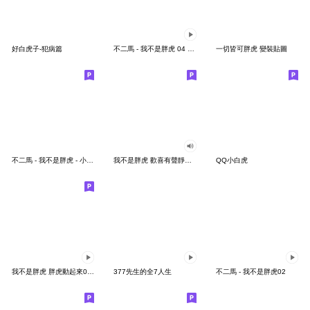
好白虎子-犯病篇
不二馬 - 我不是胖虎 04 職場篇
一切皆可胖虎 變裝貼圖
不二馬 - 我不是胖虎 - 小虎的日常
我不是胖虎 歡喜有聲靜態貼圖
QQ小白虎
我不是胖虎 胖虎動起來04 逗趣實用貼圖
377先生的全7人生
不二馬 - 我不是胖虎02