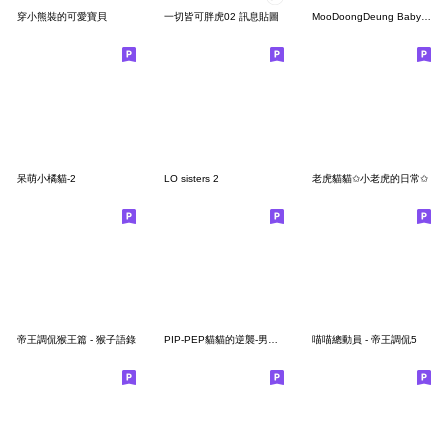
穿小熊裝的可愛寶貝
一切皆可胖虎02 訊息貼圖
MooDoongDeung Baby Pygmy hippo [TW]
呆萌小橘貓-2
LO sisters 2
老虎貓貓✩小老虎的日常✩
帝王調侃猴王篇 - 猴子語錄
PIP-PEP貓貓的逆襲-男殭屍貓-台灣設計
喵喵總動員 - 帝王調侃5