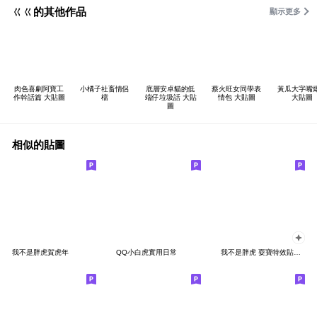
ㄍㄍ的其他作品
顯示更多
肉色喜劇阿寶工
小橘子社畜情侶
底層安卓貓的低
蔡火旺女同學表
黃瓜大字嘴
作幹話篇 大貼圖
檔
端仔垃圾話 大貼
情包 大貼圖
大貼圖
圖
相似的貼圖
我不是胖虎賀虎年
QQ小白虎實用日常
我不是胖虎 耍寶特效貼圖☆