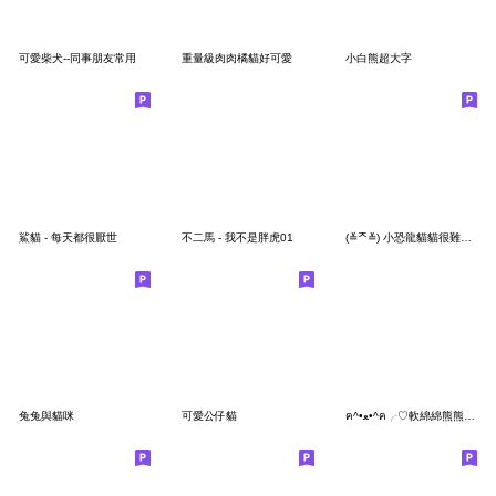
可愛柴犬--同事朋友常用
重量級肉肉橘貓好可愛
小白熊超大字
鯊貓 - 每天都很厭世
不二馬 - 我不是胖虎01
(≚ᄌ≚) 小恐龍貓貓很難解釋
兔兔與貓咪
可愛公仔貓
ฅ^•ﻌ•^ฅ╭♡軟綿綿熊熊貓耍情勒