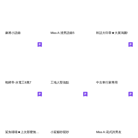
麻將小語錄
Miss A:渣男語錄5
幹話大印章★大展鴻圖!
咆哮帝-水電工8萬7
工地人堅強點
中古車行家專用
鯊魚喵喵★上次那麼無言,還是在上次
小鯊貓吵屁吵
Miss A:花式誇男友