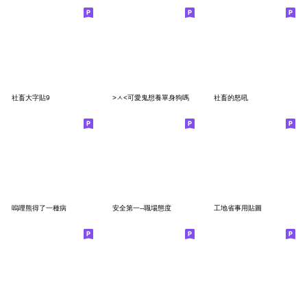
社畜大字貼9
>ㅅ<可愛鬼想養單身狗嗎
社畜的怒吼
嗚哩熊得了一種病
安全第一--職場態度
工地省事用貼圖