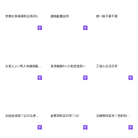
李奧社長喝酒幹話系列1
賤喵亂醫診所
撩一個不要不要
古老人人✩男人有錢就亂來 沒錢只能自己來
老虎貓貓5✩小老虎迷因✩
工地人生活日常
吉娃娃迷因♡以方位來講,你朝靠北的
超實用幹話日常♡10
北極熊哇鯊米♡想釣到你的心