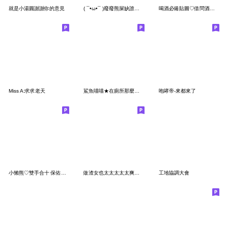
就是小湯圓謝謝你的意見
( ¯•ω•¯ )廢廢熊屎缺誰愛誰來
喝酒必備貼圖♡借問酒家何處有?3.14159
Miss A:求求老天
鯊魚喵喵★在廁所那麼久,到底是在幹嘛
咆哮帝-來都來了
小懶熊♡雙手合十 保佑你踩到屎
做渣女也太太太太太爽了吧2
工地協調大會