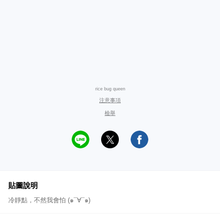
rice bug queen
注意事項
檢舉
貼圖說明
冷靜點，不然我會怕 (๑¯∀¯๑)