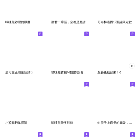
嗚哩熊鈔票的厚度
聽君一席話，全都是廢話
哥布林迷因♡聖誕限定款
超可愛正能量語錄♡
猫咪雜貨鋪*4[讓你誤會了，我在找磚塊]
顏藝兔動起來！6
小鯊貓把你撲倒
嗚哩熊隨便對待
你脖子上面長的腦袋，只是為了湊身高的吧