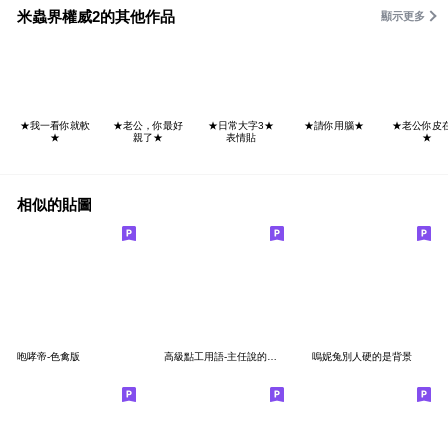
米蟲界權威2的其他作品
顯示更多
★我一看你就軟
★老公，你最好
★日常大字3★
★請你用腦★
★老公你皮
★
親了★
表情貼
★
相似的貼圖
咆哮帝-色禽版
高級點工用語-主任說的算！
嗚妮兔別人硬的是背景