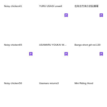
Noisy chicken41
YURU USAGI unwell
也有吉竹伸介的貼圖囉
Noisy chicken65
USAMARU YOUKAI WORLD
Bangs short girl vol.130
Noisy chicken56
Usamaru returns3
Mini Riding Hood