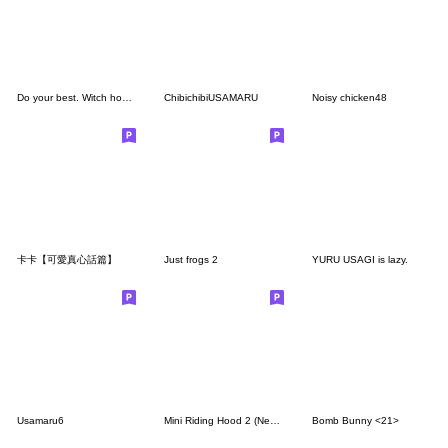
Do your best. Witch hood 30
ChibichibiUSAMARU
Noisy chicken48
卡卡【可愛真心話篇】
Just frogs 2
YURU USAGI is lazy.
Usamaru6
Mini Riding Hood 2 (New Year's holiday)
Bomb Bunny <21>