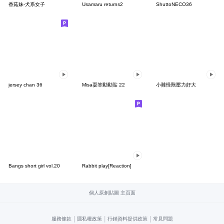
香菇妹-犬系女子
Usamaru returns2
ShuttoNECO36
jersey chan 36
Misa耍笨動動貼 22
小雞怪獸壓力好大
Bangs short girl vol.20
Rabbit play[Reaction]
個人原創貼圖 主頁面
|
|
|
服務條款
隱私權政策
行銷資料提供政策
常見問題