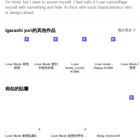
I'm timid, but I want to assert myself. I feel safe if I can camouflage
myself with something and hide. A chick with such characteristics who
is always afraid.
igarashi yuri的其他作品
顯示更多
Love Mode 萌熊
Love Mode 愛到
Love
Love mode -
Love Mode
寶寶
卡慘死的熊
mode_Lovely
Happy KUMA
寶寶
KUMA
相似的貼圖
Love Mode 動態貼圖4
Love Mode 動態秋季特別版
Noisy chicken35