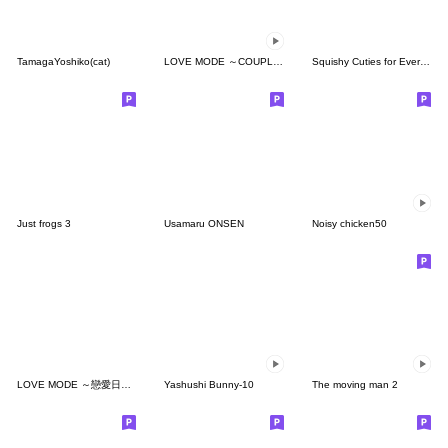
TamagaYoshiko(cat)
LOVE MODE ～COUPLES MOVE～
Squishy Cuties for Everyday Chats
Just frogs 3
Usamaru ONSEN
Noisy chicken50
LOVE MODE ～戀愛日常篇
Yashushi Bunny-10
The moving man 2