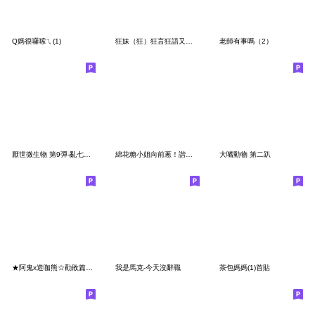
Q媽很囉嗦ㄟ(1)
狂妹（狂）狂言狂語又好笑又白目
老師有事嗎（2）
厭世微生物 第9彈-亂七八糟
綿花糖小姐向前蔥！諧音梗
大嘴動物 第二趴
★阿鬼x造咖熊☆勸敗篇★問就是買
我是馬克-今天沒辭職
茶包媽媽(1)首貼