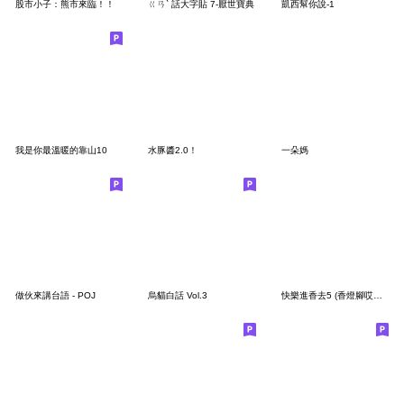
股市小子：熊市來臨！！
ㄍㄢˋ 話大字貼 7-厭世寶典
凱西幫你說-1
我是你最溫暖的靠山10
水豚醬2.0！
一朵媽
做伙來講台語 - POJ
烏貓白話 Vol.3
快樂進香去5 (香燈腳哎哎叫)