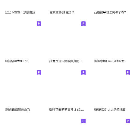
韭韭＆鴨鴨：炒股廢話
台派寶寶-講台語 2
凸眼雞❤️想念阿母了嗎?
幹話貓咪♥VOR.3
諧魔歪道2-要戒掉真的 Tainan 了
誇誇水豚(´•ω•`) 呼叫女兒兒兒兒
正能量鼓勵語錄(7)
咖啡芭樂萌萌日常 2 (文字版)
萌萌豬37-大人的煩惱篇