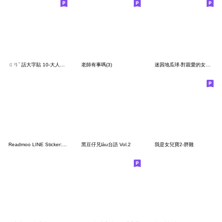
ㄍㄢˋ 話大字貼 10-大人の煩惱
老師有事嗎(3)
迷因地瓜球-對親愛的女兒說
Readmoo LINE Sticker: here comes WuHua!
黑豆仔兄làu台語 Vol.2
我是女兒寶2-胖雞