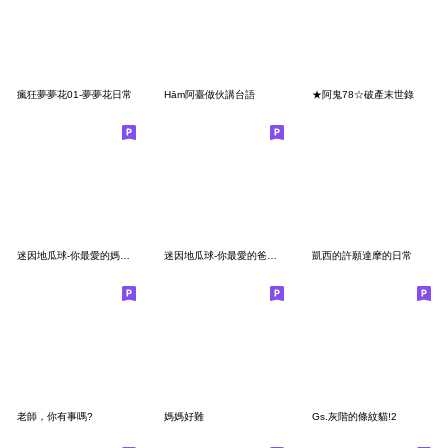
瘋狂夢夢花01-夢夢花日常
Hām阿臺做伙講台語
★阿鬼78☆破產末世錄
迷因地瓜球-你最愛的媽媽來了
迷因地瓜球-你最愛的爸爸來了
凱西的許願達摩的日常
老師，你有事嗎?
媽媽好難
Gs.灰階的條紋貓!2