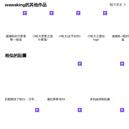
wawaking的其他作品
顯示更多
傲嬌蛙的可愛電
小蛙大受驚之搞
小蛙大(左手好抖)
小蛙大之愛自
傲嬌蛙--莓
擊～啪滋
什麼鬼!
high
篇
相似的貼圖
好戲開演了蛙01：日常好戲｜常用語|諧音
瘋狂夢夢花04
茶包妹情勒貼圖