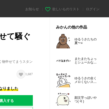
お知らせ
|
欲しいものリスト
|
ログイン
みかんの他の作品
せて騒ぐ
ゆるうさたちの
夏〜⭐︎
またまたちょっ
く物申せてまうスタン
とシュールな文
字(改)
1,687
ゆるうさの全く
メロくないスタ
ンプ
になりました
顔文字っぽいや
購入する
つ( ᐛ )