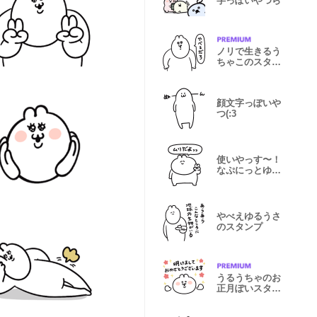
字っぽいやつら
ノリで生きるう
ちゃこのスタン
プ
顔文字っぽいや
つ(:3
使いやっす〜！
なぷにっとゆる
うさ
やべえゆるうさ
のスタンプ
うるうちゃのお
正月ぽいスタン
プ