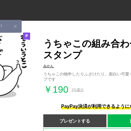
！
うちゃこの組み合わ
スタンプ
みかん
うちゃこの物申したりふざけたり、面白い可愛
プです
￥190
1%還元
PayPay決済が利用できるよう
プレゼントする