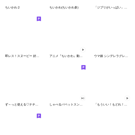
ちいかわ２
ちいかわ(ちいかわ多)
「ジブリがいっぱい」スタンプ
即レス！スヌーピー 好印象な長文スタンプ
アニメ『ちいかわ』動くLINEスタンプ vol.1
ウマ娘 シンデレラグレイ かんたんオグリ
ず～っと使える♡ナチュラルガール
しゃべるパペットスンスン（HAPPY）
「もういい！もどれ！ピカチュウ！」