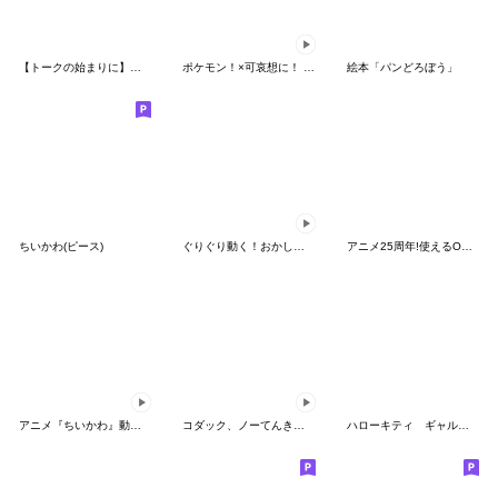
【トークの始まりに】ゆるカワ♪スヌーピー
ポケモン！×可哀想に！ ムチっとスタンプ
絵本「パンどろぼう」
ちいかわ(ピース)
ぐりぐり動く！おかしなポケモンスタンプ
アニメ25周年!使えるONE PIECEスタンプ
アニメ『ちいかわ』動くLINEスタンプ vol.2
コダック、ノーてんきに悩み中！
ハローキティ ギャルバイブス♡