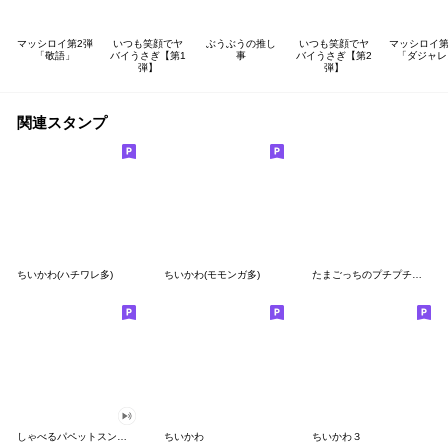
マッシロイ第2弾
いつも笑顔でヤ
ぶうぶうの推し
いつも笑顔でヤ
マッシロイ第
「敬語」
バイうさぎ【第1
事
バイうさぎ【第2
「ダジャレ
弾】
弾】
関連スタンプ
ちいかわ(ハチワレ多)
ちいかわ(モモンガ多)
たまごっちのプチプチおみせっち
しゃべるパペットスンスン
ちいかわ
ちいかわ３