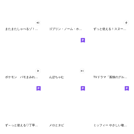
またまたしゃべるゾ！クレヨンしんちゃん
ゴブリン・ノーム・ホーン
ずっと使える！スヌーピーのグリーティング
ポケモン パモまみれスタンプ
んぽちゃむ
TVドラマ「孤独のグルメ」
ず～っと使える♡丁寧な敬語お辞儀スタンプ
メロとタビ
ミッフィー やさしい敬語スタンプ