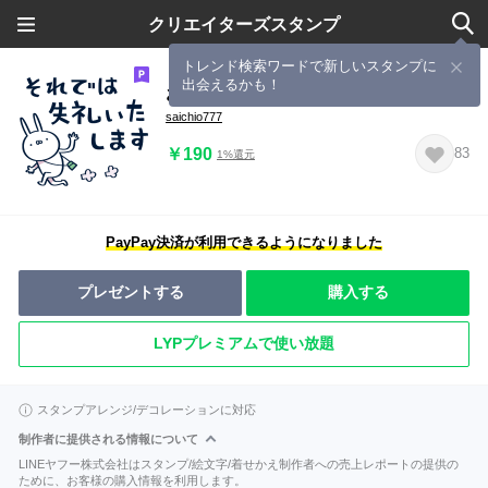
クリエイターズスタンプ
トレンド検索ワードで新しいスタンプに
出会えるかも！
おさぎ２「毎日使える見やすい敬語」
saichio777
￥190
83
1%還元
PayPay決済が利用できるようになりました
プレゼントする
購入する
LYPプレミアムで使い放題
スタンプアレンジ/デコレーションに対応
制作者に提供される情報について
LINEヤフー株式会社はスタンプ/絵文字/着せかえ制作者への売上レポートの提供の
ために、お客様の購入情報を利用します。