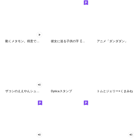
動くメタモン。得意でも苦手でもへんしん！
彼女に送る子供の字【カップル・彼氏】
アニメ「ダンダダン」
ザコシのええやんシューシュースタンプ
Dyticaスタンプ
トムとジェリー×くまみね