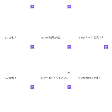
ちいかわ４
ちいかわ(冬かな)
ミャクミャク 公式スタンプ第２弾
ちいかわ５
しゃべるパペットスンスン（GOOD）
ちいかわ(うさぎ多)