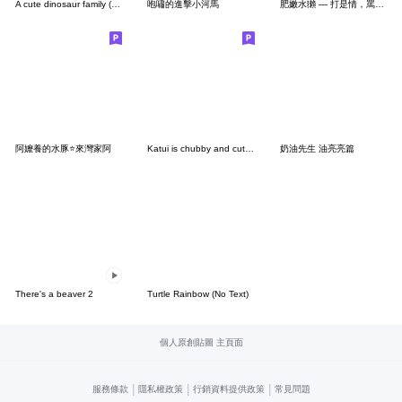
A cute dinosaur family (No Text)
咆嘯的進擊小河馬
肥嫩水獺 — 打是情，罵是愛（納納版）
阿嬤養的水豚⭐來灣家阿
Katui is chubby and cute. (No Text)
奶油先生 油亮亮篇
There's a beaver 2
Turtle Rainbow (No Text)
個人原創貼圖 主頁面
|
|
|
服務條款
隱私權政策
行銷資料提供政策
常見問題