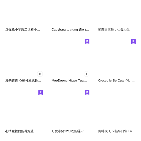
迷你兔小芋圓二世和小地瓜球 04 - 情侶日常
Capybara tuatung (No text)
霸蒜與麻雞：社畜人生
海豹寶寶 心動可愛成長日記
MooDoong Hippo TuaGom DukDik 2 [Eng]
Crocodile So Cute (No Text)
心情複雜的藍莓鯨鯊
可愛小豬12♡吃飽囉♡
鳥時代 可卡新年日常 Day3