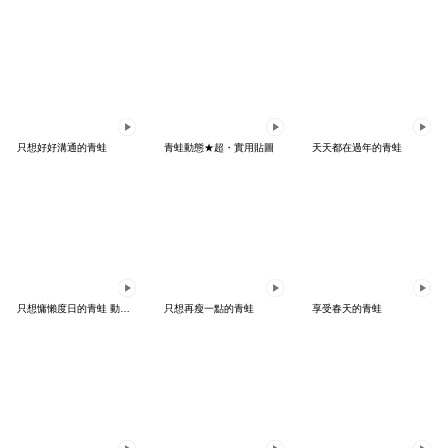
只想好好溝通的青蛙
青蛙動態★超・實用貼圖
天天都在過年的青蛙
只想慵懶度日的青蛙 動態貼圖
只想再瘦一點的青蛙
享受春天的青蛙