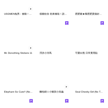
USGMEN兔男：會動！圓滾滾青蛙 夏日篇
很豬欸你 初來橋啦！諧音梗貼圖
肥肥豬★養肥肥賣個好價錢
Mr. Donothing Stickers 11
浮誇小河馬
可愛白熊 日常實用貼
Elephant So Cute!! (No Text)
麵包樹☆小豬與小烏龜
Seal Cheeky Girl (No Text)