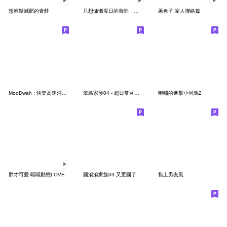
想輕鬆減肥的青蛙
只想慵懶度日的青蛙 戀愛了
蔥兔子 家人聯絡篇
MooDwah : 快樂高速河馬 V2
笨鳥家族04 - 超日常互動篇
咆嘯的進擊小河馬2
胖才可愛-呱呱動態LOVE
圓滾滾家族03-又更圓了
黏土男友風