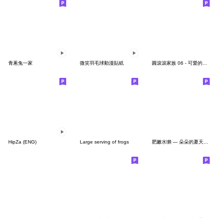
青蔥兔一家
微笑羽毛球動漫貼紙
圓滾滾家族 06 - 可愛的抱枕與我
HipZa (ENG)
Large serving of frogs
肥嫩水獺 — 朵朵的夏天日常