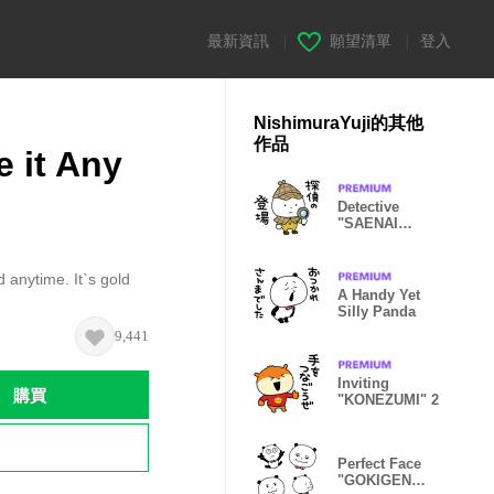
最新資訊
|
願望清單
|
登入
NishimuraYuji的其他
作品
 it Any
Detective
"SAENAI
KONEKO"
 anytime. It`s gold
A Handy Yet
Silly Panda
9,441
Inviting
購買
"KONEZUMI" 2
Perfect Face
"GOKIGEN