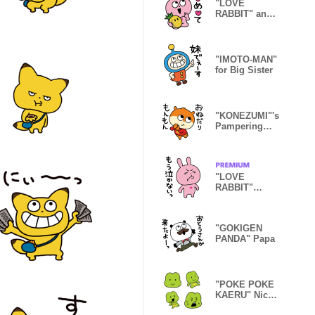
"LOVE
RABBIT" and
the Pineapple
God
"IMOTO-MAN"
for Big Sister
"KONEZUMI"'s
Pampering
Strategy 2
"LOVE
RABBIT"
Won`t Cry
Anymore
"GOKIGEN
PANDA" Papa
"POKE POKE
KAERU" Nice
Emoji