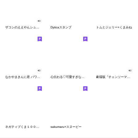
ザコシのええやんシューシュースタンプ
Dyticaスタンプ
トムとジェリー×くまみね
なかやまきんに君 パワー!!スタンプ
心伝わる♡可愛すぎない大人の長文スタンプ
劇場版『チェンソーマン レゼ篇』
ネガティブくま１００％ 憂鬱な一日
sakumaru×スヌーピー