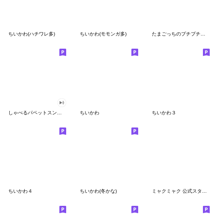
ちいかわ(ハチワレ多)
ちいかわ(モモンガ多)
たまごっちのプチプチおみせっち
しゃべるパペットスンスン
ちいかわ
ちいかわ３
ちいかわ４
ちいかわ(冬かな)
ミャクミャク 公式スタンプ第２弾