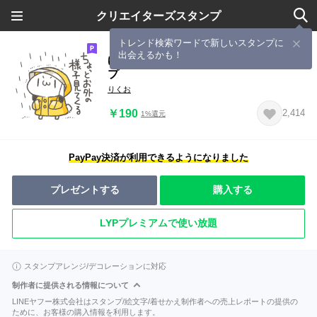
クリエイターズスタンプ
トレンド検索ワードで新しいスタンプに
出会えるかも！
ゆるうさ達と梅雨と組み合わせスタン
プ
りくお
￥190
2,414
1%還元
PayPay決済が利用できるようになりました
プレゼントする
購入する
LYPプレミアムで使い放題
スタンプアレンジ/デコレーションに対応
制作者に提供される情報について
LINEヤフー株式会社はスタンプ/絵文字/着せかえ制作者への売上レポートの提供の
ために、お客様の購入情報を利用します。