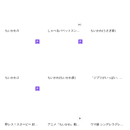
ちいかわ５
しゃべるパペットスンスン（GOOD）
ちいかわ(うさぎ多)
ちいかわ２
ちいかわ(ちいかわ多)
「ジブリがいっぱい」スタンプ
即レス！スヌーピー 好印象な長文スタンプ
アニメ『ちいかわ』動くLINEスタンプ vol.1
ウマ娘 シンデレラグレイ かんたんオグリ