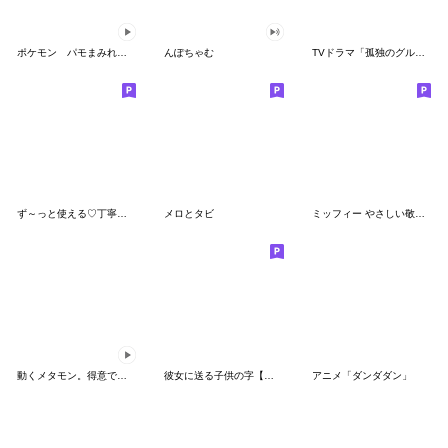
ポケモン パモまみれスタンプ
んぽちゃむ
TVドラマ「孤独のグルメ」
ず～っと使える♡丁寧な敬語お辞儀スタンプ
メロとタビ
ミッフィー やさしい敬語スタンプ
動くメタモン。得意でも苦手でもへんしん！
彼女に送る子供の字【カップル・彼氏】
アニメ「ダンダダン」