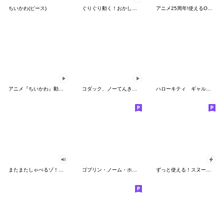
ちいかわ(ピース)
ぐりぐり動く！おかしなポケモンスタンプ
アニメ25周年!使えるONE PIECEスタンプ
アニメ『ちいかわ』動くLINEスタンプ vol.2
コダック、ノーてんきに悩み中！
ハローキティ ギャルバイブス♡
またまたしゃべるゾ！クレヨンしんちゃん
ゴブリン・ノーム・ホーン
ずっと使える！スヌーピーのグリーティング