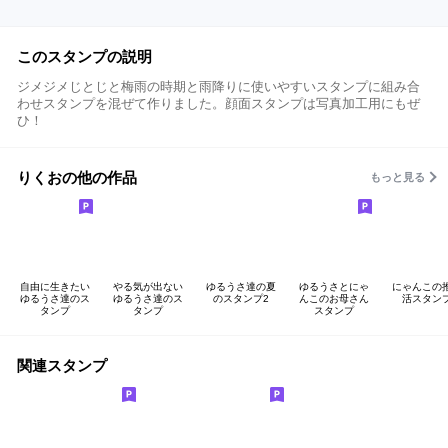
このスタンプの説明
ジメジメじとじと梅雨の時期と雨降りに使いやすいスタンプに組み合
わせスタンプを混ぜて作りました。顔面スタンプは写真加工用にもぜ
ひ！
りくおの他の作品
もっと見る
自由に生きたい
やる気が出ない
ゆるうさ達の夏
ゆるうさとにゃ
にゃんこの
ゆるうさ達のス
ゆるうさ達のス
のスタンプ2
んこのお母さん
活スタン
タンプ
タンプ
スタンプ
関連スタンプ