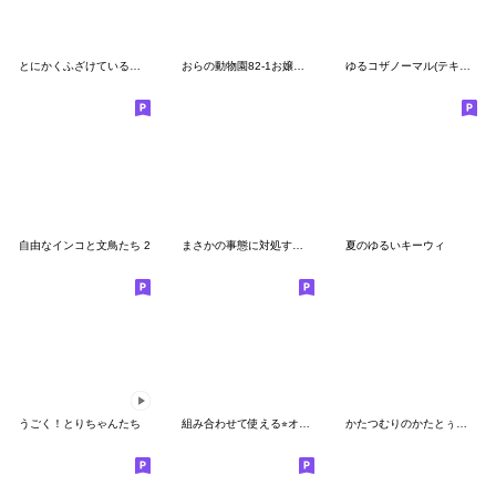
とにかくふざけているキーウィ3(再)
おらの動物園82-1お嬢様★セキセイインコ
ゆるコザノーマル(テキトー)
自由なインコと文鳥たち 2
まさかの事態に対処する大人インコ
夏のゆるいキーウィ
うごく！とりちゃんたち
組み合わせて使える⭐︎オカメインコちゃん
かたつむりのかたとぅむりⅡ