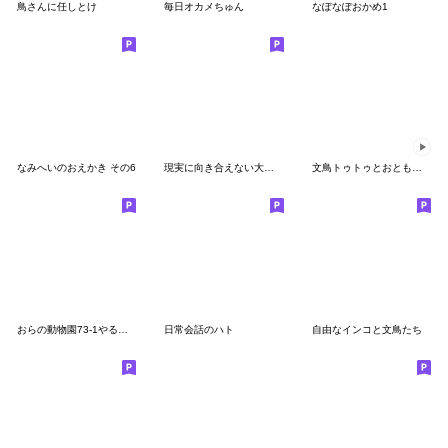
鳥さんに任しとけ
毎日オカメちゅん
なぽなぽおかめ1
なみへいのおえかき その6
現実に向き合えない大人インコ
文鳥トゥトゥとおともだち
おらの動物園73-1やる気★セキセイインコ
日常会話のハト
自由なインコと文鳥たち