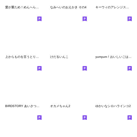
愛が重ため！めんへらいんこちゃん
なみへいのおえかき その4
キーウィのアレンジスタンプ
上からものを言うとりちゃんたち
けだるいんこ
yumyum！おいしいごはんととりちゃんたち
BIRDSTORY あいさつスタンプ2
オカメちゃん2
ゆかいなシロハラインコ2