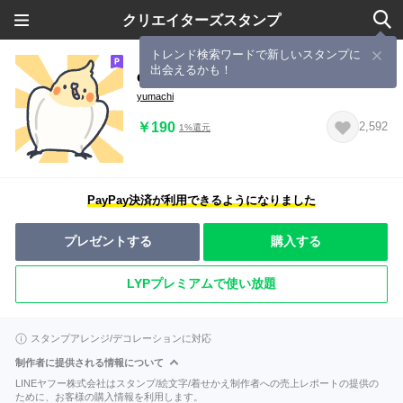
クリエイターズスタンプ
トレンド検索ワードで新しいスタンプに
出会えるかも！
chupo cocktail bird
yumachi
￥190
2,592
1%還元
PayPay決済が利用できるようになりました
プレゼントする
購入する
LYPプレミアムで使い放題
スタンプアレンジ/デコレーションに対応
制作者に提供される情報について
LINEヤフー株式会社はスタンプ/絵文字/着せかえ制作者への売上レポートの提供の
ために、お客様の購入情報を利用します。