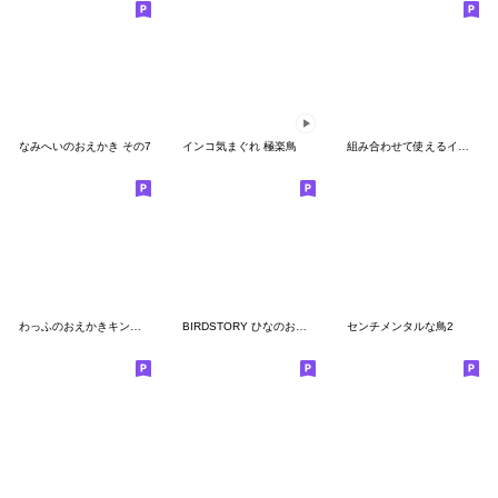
なみへいのおえかき その7
インコ気まぐれ 極楽鳥
組み合わせて使えるインコちゃんスタンプ
わっふのおえかきキンカスタンプ
BIRDSTORY ひなのおねだり
センチメンタルな鳥2