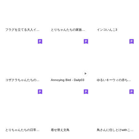
フラグを立てる大人インコ
とりちゃんたちの家族連絡（修正版）
インコいんこ3
コザクラちゃんたちの敬語
Annoying Bird - Daily03
ゆるいキーウィの赤ちゃん
とりちゃんたちの日常会話
着せ替え文鳥
鳥さんに任しとけwithことりすまいる