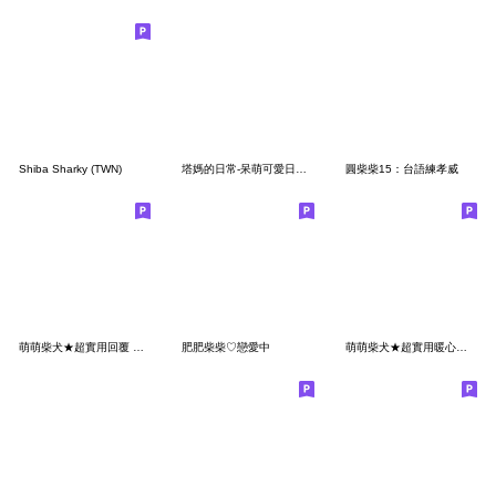
Shiba Sharky (TWN)
塔媽的日常-呆萌可愛日常用語
圓柴柴15：台語練孝威
萌萌柴犬★超實用回覆 開心狗勾!
肥肥柴柴♡戀愛中
萌萌柴犬★超實用暖心問候 開心狗勾!