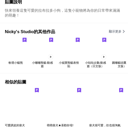
貼圖說明
快來領養這隻可愛的拉布拉多小狗，這隻小寵物將為你的日常帶來滿滿
的萌趣！
Nicky's Studio的其他作品
顯示更多
軟萌小貓熊
小嘟嘟熊貓-動感
小福寶熊貓表情
小咕咕企鵝-動感
圓嘟貓頭鷹
篇
貼
篇（日文版）
文版）
相似的貼圖
可愛調皮的柴犬
萌萌柴犬★喜歡你噎!
柴犬很可愛，但也很淘氣