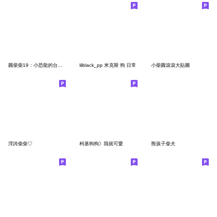
圓柴柴19：小恐龍的台語問候
lilblack_pp 米克斯 狗 日常
小柴圓滾滾大貼圖
浮誇柴柴♡
柯基狗狗》我就可愛
熊孩子柴犬