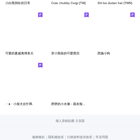
小白熊與你的日常
Cute chubby Corgi [TW]
Shi ba durian hat (TWN)
可愛的夏威夷博美犬
穿小熊裝的可愛寶貝
西施小狗
・ᴥ・小柴犬在忙嗎
胖胖的小水瀨：親友報備用語
個人原創貼圖 主頁面
|
|
|
服務條款
隱私權政策
行銷資料提供政策
常見問題