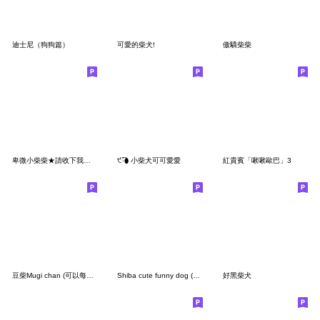
迪士尼（狗狗篇）
可愛的柴犬!
傲驕柴柴
卑微小柴柴★請收下我的膝蓋
੯‧̀͡⬮ 小柴犬可可愛愛
紅貴賓「啾啾歐巴」3
豆柴Mugi chan (可以每天使用的對話集合)
Shiba cute funny dog (No text)
好黑柴犬