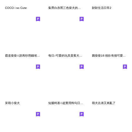
COCO i so Cute
集齊白赤黑三色柴犬的職場用語
財財生活日常2
霸道柴柴✩誰再吵用錢堵他的嘴(內含母親節)
每日♪可愛的玩具貴賓犬貼圖
圓柴柴18:祝你有個可愛的一天❤️
呆萌小柴犬
短腿柯基✩超實用狗勾日常✩
萌犬吉弟又來亂了