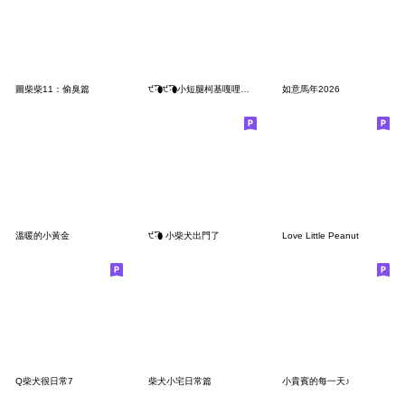
圖柴柴11：偷臭篇
੯‧̀͡⬮੯‧̀͡⬮小短腿柯基嘎哩八蕊
如意馬年2026
溫暖的小黃金
੯‧̀͡⬮ 小柴犬出門了
Love Little Peanut
Q柴犬很日常7
柴犬小宅日常篇
小貴賓的每一天♪