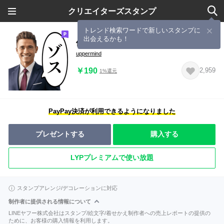
クリエイターズスタンプ
トレンド検索ワードで新しいスタンプに
出会えるかも！
体育会系営業リーマン
uppermind
￥190
2,959
1%還元
PayPay決済が利用できるようになりました
プレゼントする
購入する
LYPプレミアムで使い放題
スタンプアレンジ/デコレーションに対応
制作者に提供される情報について
LINEヤフー株式会社はスタンプ/絵文字/着せかえ制作者への売上レポートの提供の
ために、お客様の購入情報を利用します。