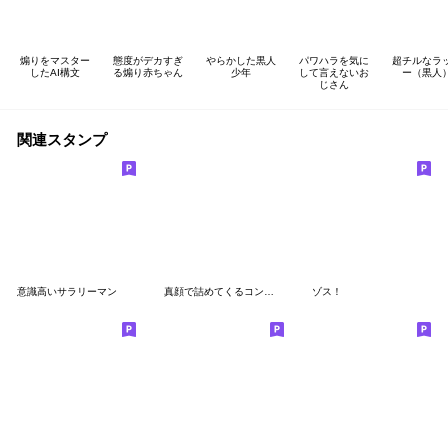
煽りをマスター
態度がデカすぎ
やらかした黒人
パワハラを気に
超チルなラ
したAI構文
る煽り赤ちゃん
少年
して言えないお
ー（黒人
じさん
関連スタンプ
意識高いサラリーマン
真顔で詰めてくるコンサル上司/アフリカ人
ゾス！