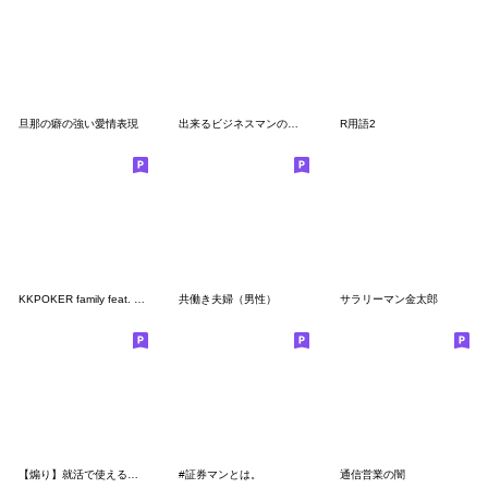
旦那の癖の強い愛情表現
出来るビジネスマンの『役立つキーワード』
R用語2
KKPOKER family feat. 10high
共働き夫婦（男性）
サラリーマン金太郎
【煽り】就活で使える！選考状況スタンプ①
#証券マンとは。
通信営業の闇