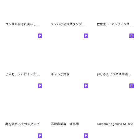
コンサル何それ美味しいの
ステハゲ公式スタンプ第2弾
救世主 ・ アルフォンス スタンプ ２
じゃあ、ジム行く？完全版
ギャルが好き
おじさんビジネス用語を使いこなすAI美女
妻を褒める夫のスタンプ
不動産業者 連絡用
Takashi Kagekiha Muscle