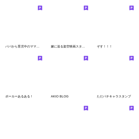
パパから育児中のママへ送るスタンプ
嫁に送る架空映画スタンプ【旦那・夫婦】
ぞす！！！
ポーカーあるある !
AKIO BLOG
ただパチキャラスタンプ