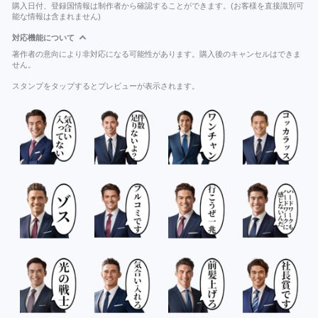
購入日付、登録国情報は制作者から確認することができます。(お客様を直接識別可
能な情報は含まれません)
対応機能について
著作者の意向により非対応になる可能性があります。購入後のキャンセルはできま
せん。
スタンプをタップするとプレビューが表示されます。