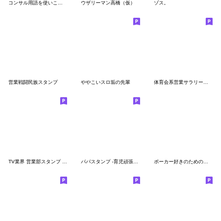
コンサル用語を使いこなすAI美女
ウザリーマン高橋（仮）
ゾス。
営業戦闘民族スタンプ
ややこいスロ垢の先輩
体育会系営業サラリーマン【面白い・便利】
TV業界 営業部スタンプ 【修正版】
パパスタンプ -育児頑張る編-
ポーカー好きのためのスタンプ3