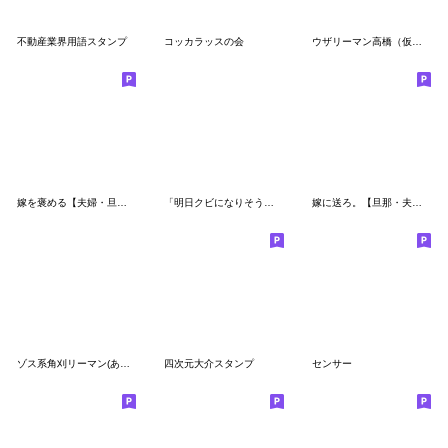
不動産業界用語スタンプ
コッカラッスの会
ウザリーマン高橋（仮）３
嫁を褒める【夫婦・旦那・子供の字】
「明日クビになりそう」公式スタンプ
嫁に送ろ。【旦那・夫婦】
ゾス系角刈リーマン(あの朝礼社畜営業会社)
四次元大介スタンプ
センサー