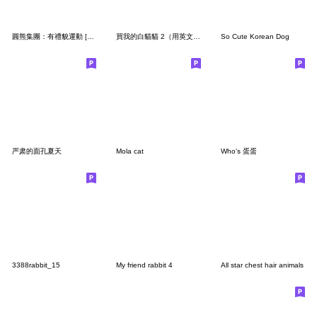
圓熊集團：有禮貌運動 [Resale]
買我的白貓貓 2（用英文再說一次）
So Cute Korean Dog
严肃的面孔夏天
Mola cat
Who’s 蛋蛋
3388rabbit_15
My friend rabbit 4
All star chest hair animals