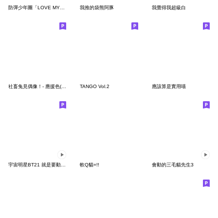
防彈少年團「LOVE MYSELF」
我推的袋熊阿豚
我覺得我超級白
社畜兔見偶像！- 應援色(紫)
TANGO Vol.2
應該算是實用喵
宇宙明星BT21 就是要動貼圖
軟Q貓=!!
會動的三毛貓先生3