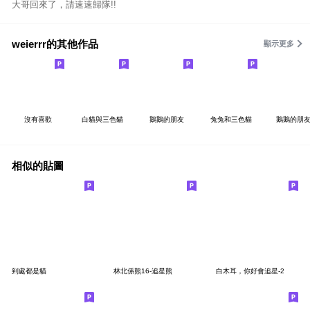
大哥回來了，請速速歸隊!!
weierrr的其他作品
顯示更多
沒有喜歡
白貓與三色貓
鵝鵝的朋友
兔兔和三色貓
鵝鵝的朋友
相似的貼圖
到處都是貓
林北係熊16-追星熊
白木耳，你好會追星-2