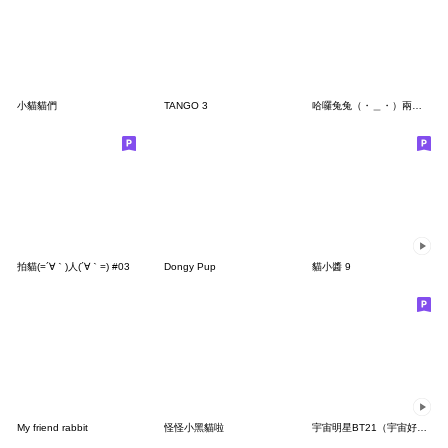
小貓貓們
TANGO 3
哈囉兔兔（・＿・）兩點一線篇
拍貓(=´∀｀)人(´∀｀=) #03
Dongy Pup
貓小醬 9
My friend rabbit
怪怪小黑貓啦
宇宙明星BT21（宇宙好友第二彈）