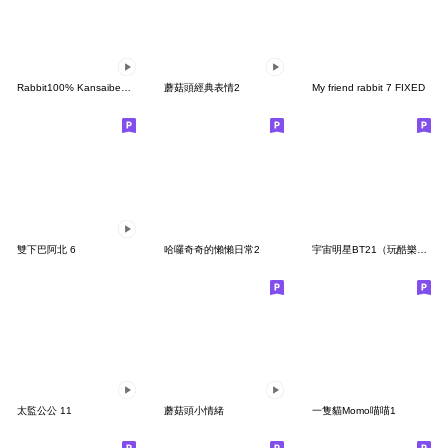
Rabbit100% Kansaiben animation 2026
蘑菇頭經典表情2
My friend rabbit 7 FIXED
雙下巴阿北 6
哈囉奇奇的懶懶日常2
宇宙明星BT21（玩酷樂活篇）
太監公公 11
蘑菇頭小情緒
一隻貓Momo喵喵1