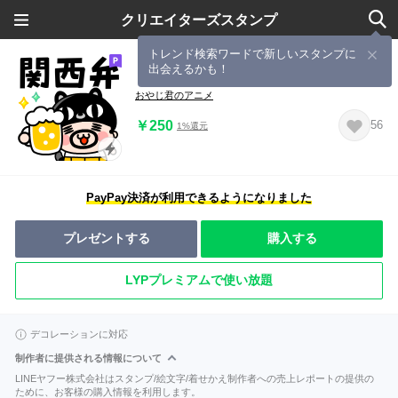
クリエイターズスタンプ
トレンド検索ワードで新しいスタンプに
出会えるかも！
【飛び出す】猫おやじ君の関西弁
おやじ君のアニメ
￥250
56
1%還元
PayPay決済が利用できるようになりました
プレゼントする
購入する
LYPプレミアムで使い放題
デコレーションに対応
制作者に提供される情報について
LINEヤフー株式会社はスタンプ/絵文字/着せかえ制作者への売上レポートの提供の
ために、お客様の購入情報を利用します。