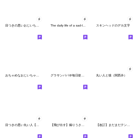
目つきの悪いおじいちゃん
The daily life of a sad-looking old man
スキンヘッドのデカ文字
おちゃめなおじいちゃんのデカ文字
グラサンパパ＠毎日使えるスタンプ
丸い人と猿（関西弁）
目つきの悪い丸い人【サンタクロース】
【飛び出す】煽りうさぎ4☆関西弁
【改訂】まだまだテンション高い虎党のトラ