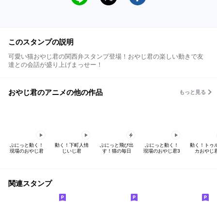
このスタンプの説明
可愛い猫おやじ君の関西弁スタンプ登場！おやじ君の楽しい動きで友
達との会話が盛り上げまっせー！
おやじ君のアニメの他の作品
もっと見る
ぷにっと動く！
動く！下町人情
ぷにっと飛び出
ぷにっと動く！
動く！トゥ
現場のおやじ君
じいじ君
す！猫の毎日
現場のおやじ君3
カおやじ
関連スタンプ