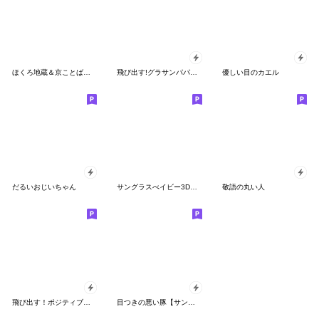
ほくろ地蔵＆京ことば地蔵★よく使う言葉
飛び出す!グラサンパパ＠お正月/再販
優しい目のカエル
だるいおじいちゃん
サングラスべイビー3D＠関西弁スタンプ
敬語の丸い人
飛び出す！ポジティブなパグパグ
目つきの悪い豚【サンタクロース】