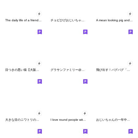
The daily life of a friendly frog
チョビひげおじいちゃん ２
A mean looking pig and a monkey
目つきの悪い猿【大阪弁】
グラサンファミリー@超使えるスタンプ
飛び出す！パグパグ「秋の気配」
大きな目のニワトリの日常生活
I love round people with mean eyes
おじいちゃんの一年中使えるスタンプ