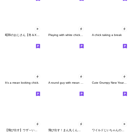
昭和のおじさん【冬＆Xmas＆年末＆正月】
Playing with white chickens
A chick taking a break
It's a mean looking chick.
A round guy with mean eyes. No lines.
Cute Grumpy New Year Chick
【飛び出す】ウザ～いお猿さんのお正月
飛び出す！まん丸くん「春～初夏」
ワイルドじいちゃんの日常２