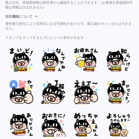
購入日付、登録国情報は制作者から確認することができます。(お客様を直接識別可
能な情報は含まれません)
対応機能について
著作者の意向により非対応になる可能性があります。購入後のキャンセルはできま
せん。
スタンプをタップするとプレビューが表示されます。