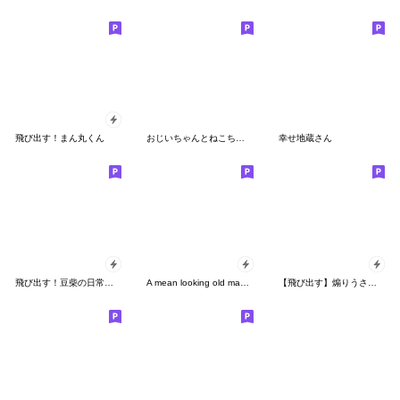
飛び出す！まん丸くん
おじいちゃんとねこちゃん
幸せ地蔵さん
飛び出す！豆柴の日常スタンプ
A mean looking old man with no lines
【飛び出す】煽りうさぎ3極寒☆修正版