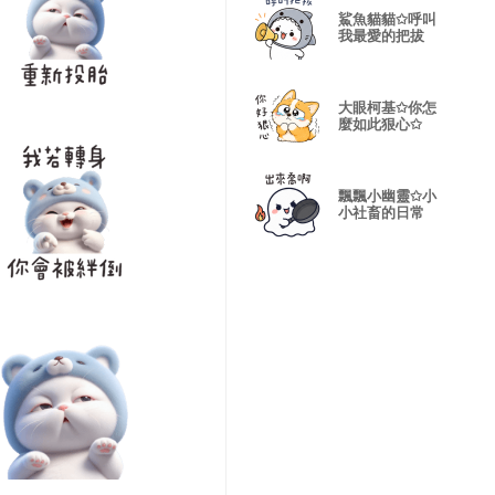
鯊魚貓貓✩呼叫
我最愛的把拔
大眼柯基✩你怎
麼如此狠心✩
飄飄小幽靈✩小
小社畜的日常