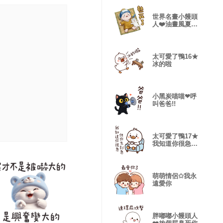
世界名畫小饅頭
人❤️油畫風夏天
日常
太可愛了鴨16★
冰的啦
小黑炭喵喵❤呼
叫爸爸!!
太可愛了鴨17★
我知道你很急但
你先別急
萌萌情侶✩我永
遠愛你
胖嘟嘟小饅頭人