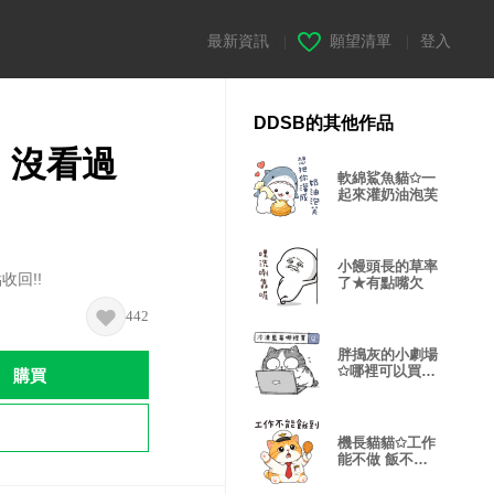
最新資訊
|
願望清單
|
登入
DDSB的其他作品
 沒看過
軟綿鯊魚貓✩一
起來灌奶油泡芙
小饅頭長的草率
收回!!
了★有點嘴欠
442
胖搗灰的小劇場
購買
✩哪裡可以買的
到藍莓✩
機長貓貓✩工作
能不做 飯不能
不吃✩