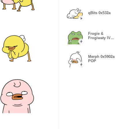
qBits 0x532a
Frogie &
Frogiwaty IV
POPs
Merph 0x5902a
POP