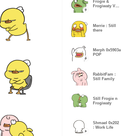
Frogie &
Frogiwaty V
Popup
Merrie : Still
there
Merph 0x5903a
POP
RabbitFam :
Still Family
Still Frogie n
Frogiwaty
Shmael 0x202
: Work Life