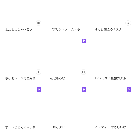
またまたしゃべるゾ！クレヨンしんちゃん
ゴブリン・ノーム・ホーン
ずっと使える！スヌーピーのグリーティング
ポケモン パモまみれスタンプ
んぽちゃむ
TVドラマ「孤独のグルメ」
ず～っと使える♡丁寧な敬語お辞儀スタンプ
メロとタビ
ミッフィー やさしい敬語スタンプ