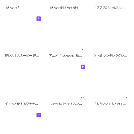
ちいかわ２
ちいかわ(ちいかわ多)
「ジブリがいっぱい」スタンプ
即レス！スヌーピー 好印象な長文スタンプ
アニメ『ちいかわ』動くLINEスタンプ vol.1
ウマ娘 シンデレラグレイ かんたんオグリ
ず～っと使える♡ナチュラルガール
しゃべるパペットスンスン（HAPPY）
「もういい！もどれ！ピカチュウ！」