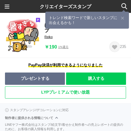
クリエイターズスタンプ
トレンド検索ワードで新しいスタンプに
出会えるかも！
ばぁばとわんこ❤︎暑すぎる夏のスタン
プ
Reiko
￥190
235
1%還元
PayPay決済が利用できるようになりました
プレゼントする
購入する
LYPプレミアムで使い放題
スタンプアレンジ/デコレーションに対応
制作者に提供される情報について
LINEヤフー株式会社はスタンプ/絵文字/着せかえ制作者への売上レポートの提供の
ために、お客様の購入情報を利用します。