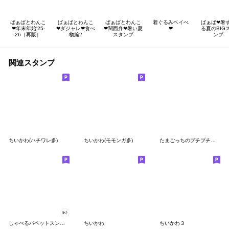
ばぁばとわんこ
ばぁばとわんこ
ばぁばとわんこ
着ぐるみベイべ
ばぁば❤︎暑
❤︎年末年始'25-
❤︎ダジャレ❤︎食べ
❤︎関西弁❤︎暑い夏
❤︎
る夏のBIG
26［再販］
物編2
スタンプ
ンプ
関連スタンプ
ちいかわ(ハチワレ多)
ちいかわ(モモンガ多)
たまごっちのプチプチおみせっち
しゃべるパペットスンスン
ちいかわ
ちいかわ３