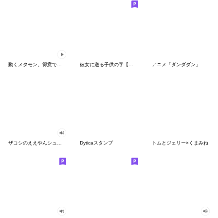
動くメタモン。得意でも苦手でもへんしん！
彼女に送る子供の字【カップル・彼氏】
アニメ「ダンダダン」
ザコシのええやんシューシュースタンプ
Dyticaスタンプ
トムとジェリー×くまみね