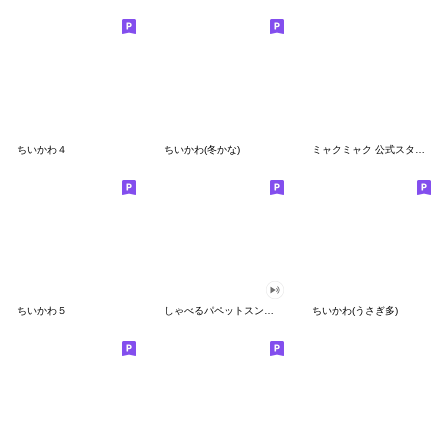
ちいかわ４
ちいかわ(冬かな)
ミャクミャク 公式スタンプ第２弾
ちいかわ５
しゃべるパペットスンスン（GOOD）
ちいかわ(うさぎ多)