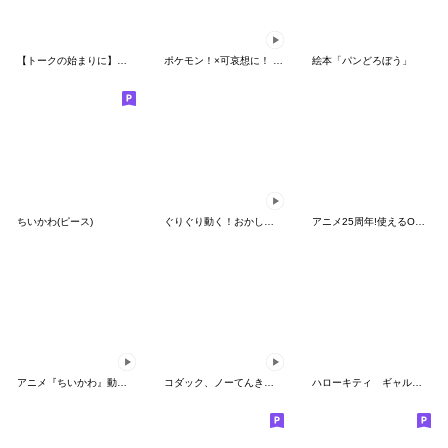
【トークの始まりに】ゆるカワ♪スヌーピー
ポケモン！×可哀想に！ ムチっとスタンプ
絵本「パンどろぼう」
ちいかわ(ピース)
ぐりぐり動く！おかしなポケモンスタンプ
アニメ25周年!使えるONE PIECEスタンプ
アニメ『ちいかわ』動くLINEスタンプ vol.2
コダック、ノーてんきに悩み中！
ハローキティ ギャルバイブス♡