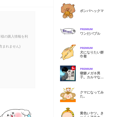
ボンバヘックマ
ワンだバブル
客様の購入情報を利
含まれません)
犬になりたい餅
巾着
寝癖メガネ男
子。カルマなカ
ルタ
クマになってみ
た。
黄色いヤツ。き