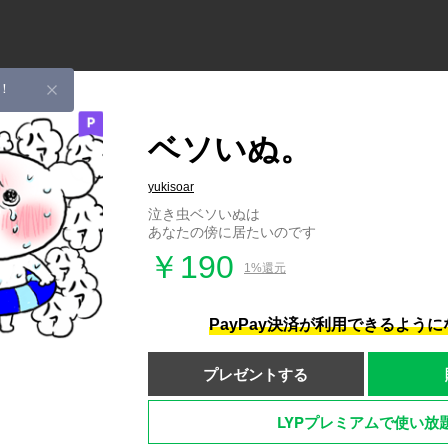
！
ベソいぬ。
yukisoar
泣き虫ベソいぬは
あなたの傍に居たいのです
￥190
1%還元
PayPay決済が利用できるよう
プレゼントする
LYPプレミアムで使い放