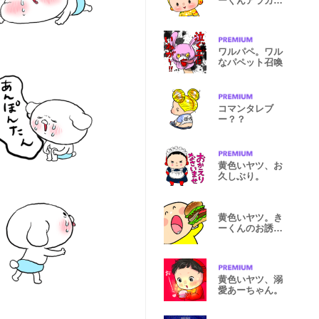
ーくんアラカル
ト
ワルパペ。ワル
なパペット召喚
コマンタレブ
ー？？
黄色いヤツ、お
久しぶり。
黄色いヤツ。き
ーくんのお誘
い。
黄色いヤツ、溺
愛あーちゃん。