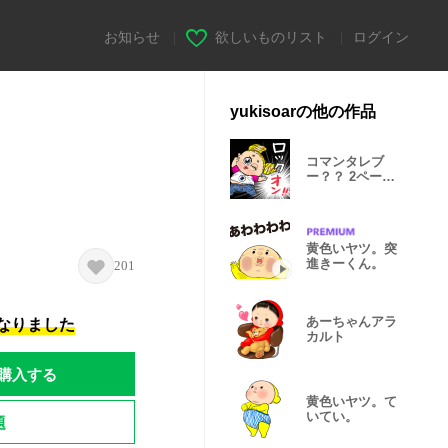
お知らせ
|
欲しいものリスト
|
ログイン
yukisoarの他の作品
コマンタレブ
ー？？ 2ページ
目
黄色いヤツ。突
進きーくん。
201
あーちゃんアラ
になりました
カルト
購入する
黄色いヤツ。て
いてい。
題