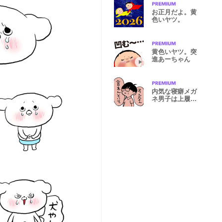
お正月だよ。黄
色いヤツ。
黄色いヤツ。突
進あーちゃん
内気な寝癖メガ
ネ男子は上履貴
族