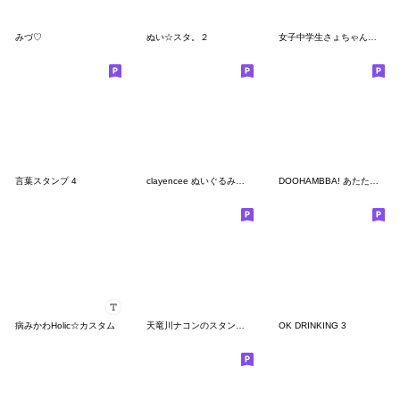
みづ♡
ぬい☆スタ。２
女子中学生さょちゃんのポジティブスタンプ
言葉スタンプ 4
clayencee ぬいぐるみ sticker
DOOHAMBBA! あたたかい日常
病みかわHolic☆カスタム
天竜川ナコンのスタンプ_最新
OK DRINKING 3