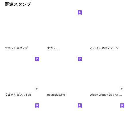
関連スタンプ
サボットスタンプ
ナカノ…
とろける夏のヌンモン
くまきちダンス 8bit
petitceleb,inu
Wiggy Woggy Dog Animated