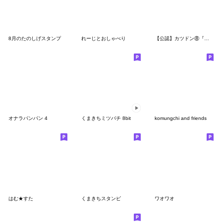
8月のたのしげスタンプ
れーじとおしゃべり
【公認】カツドン⑧『躁・ポジティブ編』
オナラパンパン 4
くまきちミツバチ 8bit
komungchi and friends
はむ★すた
くまきちスタンピ
ワオワオ