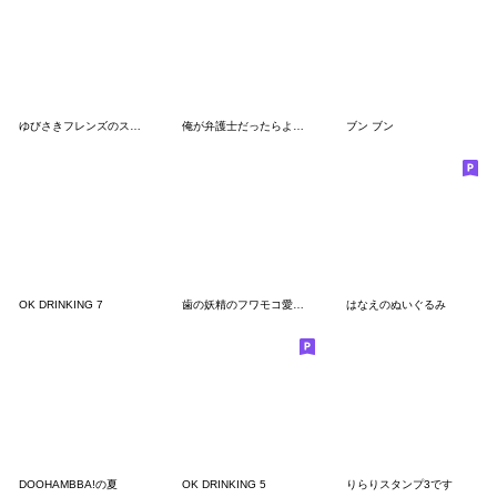
ゆびさきフレンズのスターくん
俺が弁護士だったらよいのにスタンプ
ブン ブン
OK DRINKING 7
歯の妖精のフワモコ愛スタンプ
はなえのぬいぐるみ
DOOHAMBBA!の夏
OK DRINKING 5
りらりスタンプ3です