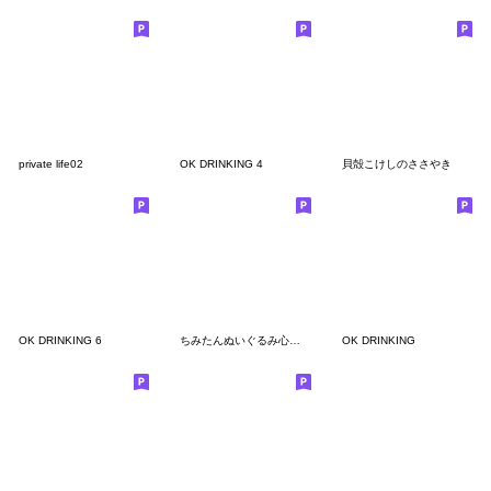
private life02
OK DRINKING 4
貝殻こけしのささやき
OK DRINKING 6
ちみたんぬいぐるみ心・体・命スタンプだ。
OK DRINKING