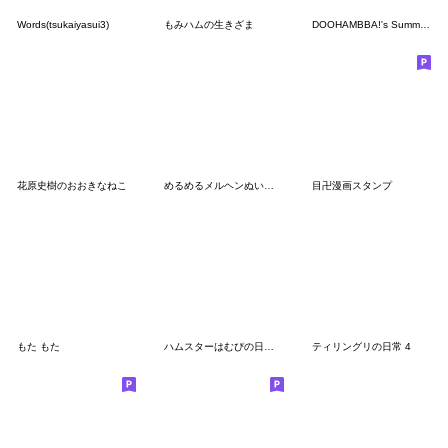
Words(tsukaiyasui3)
もみハムの生きざま
DOOHAMBBA!'s Summer Days (EN)
花原史樹のおおきなねこ
めるめるメルヘンぬいぐるみスタンプ 4
目卍漫画スタンプ
もた もた
ハムスターはむぴの日常（ローポリゴンver)
ティリングリの日常 4