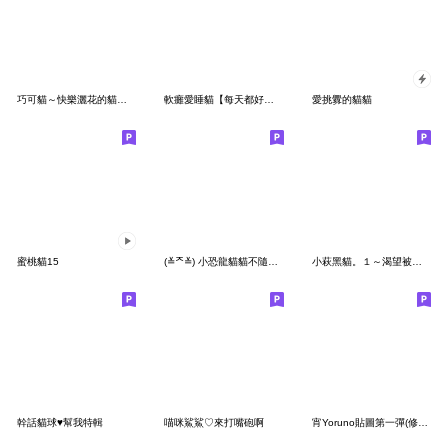
巧可貓～快樂灑花的貓～春天
軟癱愛睡貓【每天都好用貼圖】4
愛挑釁的貓貓
蜜桃貓15
(≚ᄌ≚) 小恐龍貓貓不隨便打人
小萩黑貓。１～渴望被愛的貓～
幹話貓球♥幫我特輯
喵咪鯊鯊♡來打嘴砲啊
宵Yoruno貼圖第一彈(修正版)