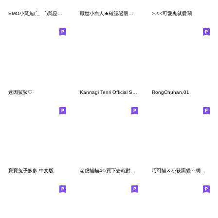
EMO小鯊魚(´_ゝ`)我是什麼很賤的人嗎
厭世小白人★確認過眼神 你是我想揍的人
>ㅅ<可愛鬼就愛鬧
迷因鯊鯊♡
Kannagi Tenri Official Sticker
RongChuhan.01
寶寶兔子多多-中文版
老虎貓貓4✩買下去就對了✩
巧可貓＆小萩黑貓～網路鄉民用語～