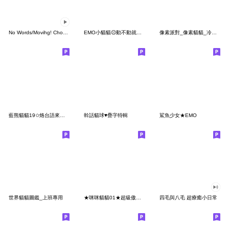
No Words/Movihg! Choco-Oha.3
EMO小貓貓☹動不動就想約戰
像素派對_像素貓貓_冷涼咖好
藍熊貓貓19✩烙台語來灣給
幹話貓球♥疊字特輯
鯊魚少女★EMO
世界貓貓圖鑑_上班專用
★咪咪貓貓01★超級傲嬌★口是心非篇
四毛與八毛 超療癒小日常