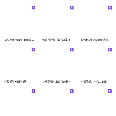
貓兒迷雅 vol10 -好激動好激動
軟癱愛睡貓【日常篇】3
鯊魚貓貓6✩控制住購物的慾望
幹話貓球♥情勒特輯
小萩黑貓～沒自信的貓～
小萩黑貓。～氣力放盡的貓～