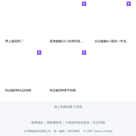
帶上烟花吧♡
藍熊貓貓22✩你再吵就把你喀擦!
白白貓貓4✩新的一年也要買買買✩
幹話貓球♥台語特輯
幹話貓球♥單字特輯
個人原創貼圖 主頁面
|
|
|
服務條款
隱私權政策
行銷資料提供政策
常見問題
台灣連線股份有限公司 統一編號：24556886
© LINE Taiwan Limited