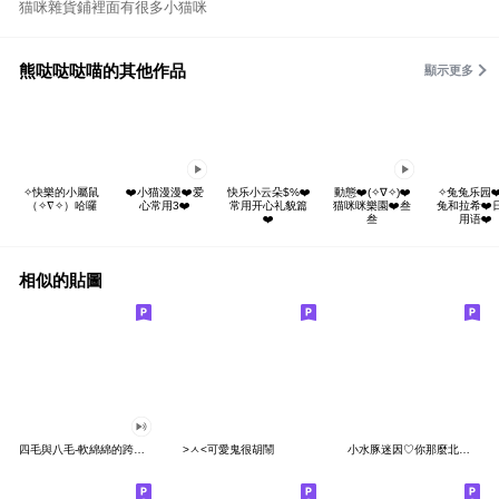
猫咪雜貨鋪裡面有很多小猫咪
熊哒哒哒喵的其他作品
顯示更多
✧快樂的小屬鼠
❤️小猫漫漫❤️爱
快乐小云朵$%❤️
動態❤️(✧∇✧)❤️
✧兔兔乐园❤
（✧∇✧）哈囉
心常用3❤️
常用开心礼貌篇
猫咪咪樂園❤️叁
兔和拉希❤️
❤️
叁
用语❤️
相似的貼圖
四毛與八毛-軟綿綿的跨年貼圖
>ㅅ<可愛鬼很胡鬧
小水豚迷因♡你那麼北七,我有啥辦法