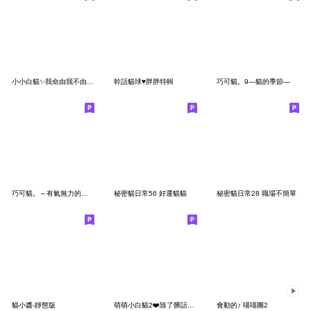
小小白貓✨我命由我不由天，薪水只有22K
幹話貓球♥胖胖特輯
巧可貓。9—貓的季節—
巧可貓。～有氣無力的貓～
秘密貓日常56 好運貓貓
秘密貓日常28 職場不簡單
貓小醬-靜態版
萌萌小白貓2❤️除了髒話，跟你沒啥好說
會動的♪ 喵喵團2