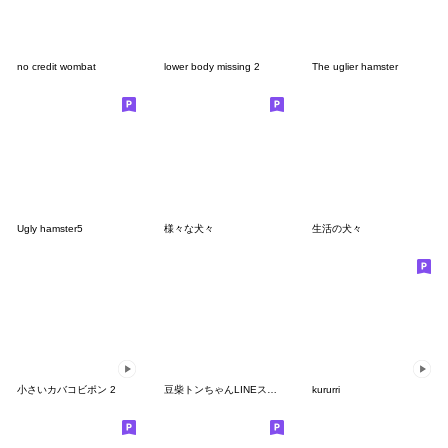
no credit wombat
lower body missing 2
The uglier hamster
Ugly hamster5
様々な犬々
生活の犬々
小さいカバコビポン 2
豆柴トンちゃんLINEスタンプ２(文字なし)
kururri