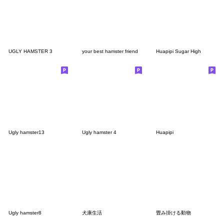
UGLY HAMSTER 3
your best hamster friend
Huapipi Sugar High
Ugly hamster13
Ugly hamster 4
Huapipi
Ugly hamster8
犬康生活
畳み掛ける動物