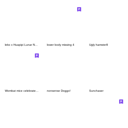
leko x Huapipi Lunar New Year Gift Set
lower body missing 4
Ugly hamster9
Wombat mice celebrate Valentine's Day
nonsense Doggo!
Sunchaser