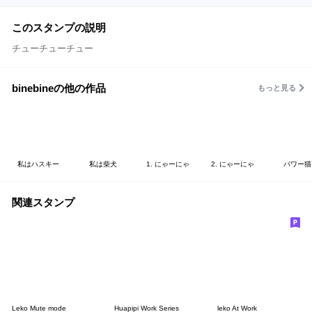
このスタンプの説明
チューチューチュー
binebineの他の作品
もっと見る
私はハスキー
私は柴犬
1. にゃーにゃ
2. にゃーにゃ
パワー猫
関連スタンプ
Leko Mute mode
Huapipi Work Series
leko At Work