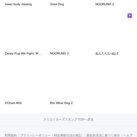
lower body missing
Smol Dog
NOORUNG 2
Derpy Pup-We Fight, We Love
NOORUNG 3
ぬんたん(いぬ) 2
FCham #04
Bro What Dog 2
クリエイターズスタンプ TOPへ戻る
|
|
|
|
利用規約
プライバシーポリシー
特定商取引法の表記
資金決済法に基づく表示
ヘルプ