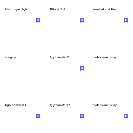
leko Sugar High
O脚ヌイス４
Wombat and Kiwi
shuguyi
Ugly hamster11
professional stray
Ugly hamster14
Ugly hamster12
professional stray 3