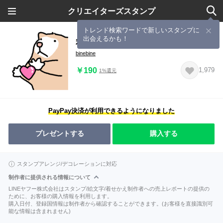
クリエイターズスタンプ
トレンド検索ワードで新しいスタンプに
出会えるかも！
私はかわいいハムスター
binebine
￥190
1,979
1%還元
PayPay決済が利用できるようになりました
プレゼントする
購入する
スタンプアレンジ/デコレーションに対応
制作者に提供される情報について
LINEヤフー株式会社はスタンプ/絵文字/着せかえ制作者への売上レポートの提供の
ために、お客様の購入情報を利用します。
購入日付、登録国情報は制作者から確認することができます。(お客様を直接識別可
能な情報は含まれません)