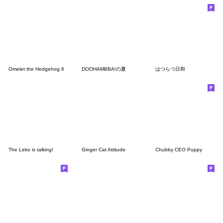
Omelet the Hedgehog 6
DOOHAMBBA!の夏
はつらつ日和
The Leko is talking!
Ginger Cat Attitude
Chubby CEO Puppy