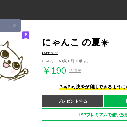
！
にゃんこ の夏☀️
Ovee.ちび
にゃんこ の夏☀️時々飛ぶ。
￥190
1%還元
PayPay決済が利用できるよう
プレゼントする
LYPプレミアムで使い放