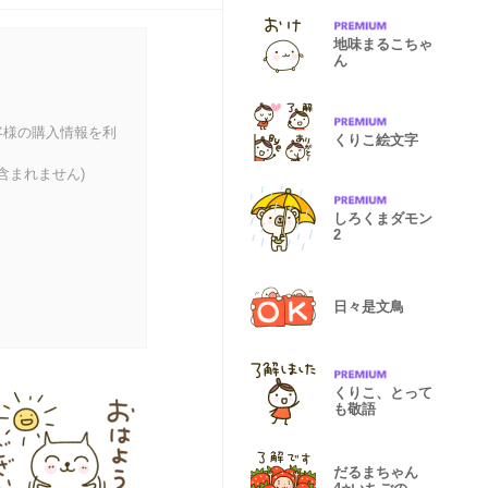
地味まるこちゃ
ん
客様の購入情報を利
くりこ絵文字
含まれません)
しろくまダモン
2
日々是文鳥
くりこ、とって
も敬語
だるまちゃん