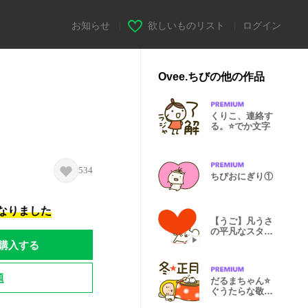
お知らせ
|
欲しいものリスト
|
ログイン
Ovee.ちびの他の作品
くりこ、連絡す
る。⭐️でか文字
534
ちびおにぎり①
になりました
【うご】凡うさ
の平凡なスタン
プ☀️夏
購入する
題
だるまちゃん⭐️
ぐうたらな敬語
の冬