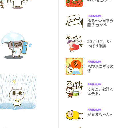
4⭐️いちごのく
に
ゆる〜い日常会
話 7 カンペ
3Dくりこ、や
っぱり敬語
ちびおにぎりの
冬
くりこ、敬語る
エモる。
だるまちゃん⭐️