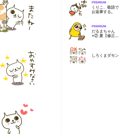
くりこ、敬語で
お返事する。
だるまちゃん
⭐️② 夏【修正
版】
しろくまダモン