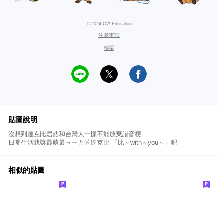
© 2024 CW Education
注意事項
檢舉
貼圖說明
沒想到達克比居然和台灣人一樣不能放棄諧音梗
日常生活就讓最萌最ㄎㄧㄤ的達克比 「比～with～you～」吧
相似的貼圖