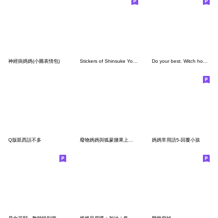
神經病媽媽(小圖表情包)
Stickers of Shinsuke Yoshitake 2nd
Do your best. Witch hood 15 (English)
Q版凱西話不多
廢物媽媽與狐蒙腰果上班中
媽媽常用語5-回覆小孩