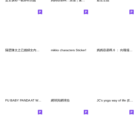
是女孩耶 - 教師特別篇
媽媽容易嗎：加油｜集氣｜你是最棒的！
厭世空姐
隔壁陳太之已婚婦女內心話
mikko characters Sticker!
媽媽容易嗎 6 ： 向職場媽媽致敬！
FU BABY PANDA AT WORK
網球與網球拍
JC's yoga way of life (English)