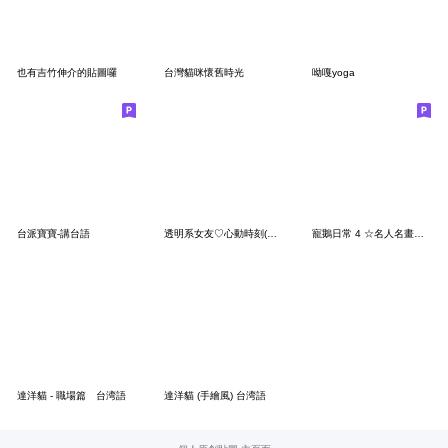
也有吉竹伸介的貼圖囉
台灣貓咪懷舊時光
呦嘎yoga
台派寶寶-講台語
透明系女友♡心動時刻(女友篇)
寵鵝日常 4 ☆名人名畫美術館☆
達洋貓 - 職場篇 台湾語
達洋貓 (手繪風) 台湾語