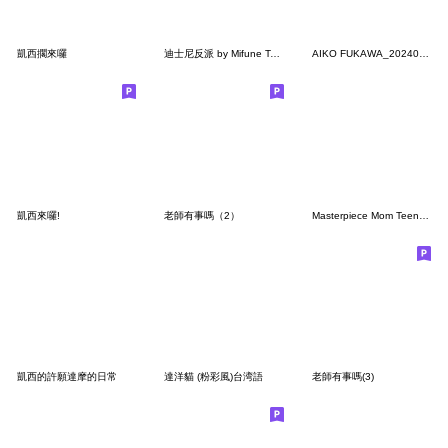
凱西擱來囉
迪士尼反派 by Mifune Takashi
AIKO FUKAWA_20240611154843
凱西來囉!
老師有事嗎（2）
Masterpiece Mom Teen Phase (TC Ver.)
凱西的許願達摩的日常
達洋貓 (粉彩風)台湾語
老師有事嗎(3)