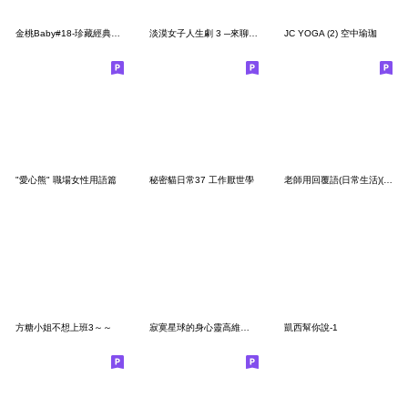
金桃Baby#18-珍藏經典名畫
淡漠女子人生劇 3 ─來聊天呀！
JC YOGA (2) 空中瑜珈
"愛心熊" 職場女性用語篇
秘密貓日常37 工作厭世學
老師用回覆語(日常生活)(省空間)
方糖小姐不想上班3～～
寂寞星球的身心靈高維度貼圖
凱西幫你說-1