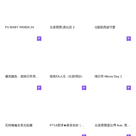
FU BABY PANDA 24
台派寶寶-講台語 2
Q版凱西超可愛
傻笑鱷魚：老師日常用語篇
衛衛5A人生（社群用語）
喵日常-Meow Day 1
瓦特梅倫全英文貼圖
P714星球★家長你好｜省空間
台派寶寶護台灣 feat. 黑熊寶寶