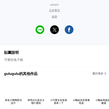
gulugulu
注意事項
檢舉
貼圖說明
可愛的兔子貓
gulugulu的其他作品
顯示更多
黃色小鴨鴨堅決
潦草白白是在大
小可愛女友爸爸
小醜妹笑容逐漸
小醜妹我真
說不
聲什麼啦
過來一下
母湯
傻眼