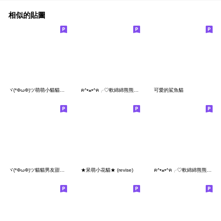
相似的貼圖
ヾ(*ΦωΦ)ツ萌萌小貓貓真可愛
ฅ^•ﻌ•^ฅ╭♡軟綿綿熊熊貓可可愛愛
可愛的鯊魚貓
ヾ(*ΦωΦ)ツ貓貓男友甜蜜蜜
★呆萌小花貓★ (revise)
ฅ^•ﻌ•^ฅ╭♡軟綿綿熊熊貓可愛寶包