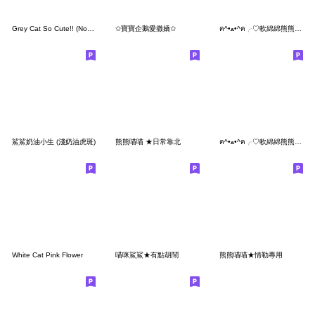
Grey Cat So Cute!! (No Text)
✩寶寶企鵝愛撒嬌✩
ฅ^•ﻌ•^ฅ╭♡軟綿綿熊熊貓可以喔
鯊鯊奶油小生 (淺奶油虎斑)
熊熊喵喵 ★日常靠北
ฅ^•ﻌ•^ฅ╭♡軟綿綿熊熊貓公主
White Cat Pink Flower
喵咪鯊鯊★有點胡鬧
熊熊喵喵★情勒專用