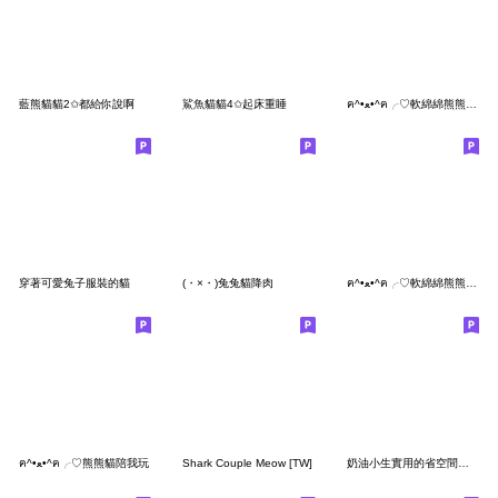
藍熊貓貓2✩都給你說啊
鯊魚貓貓4✩起床重睡
ฅ^•ﻌ•^ฅ╭♡軟綿綿熊熊貓貼心鬼
穿著可愛兔子服裝的貓
(・×・)兔兔貓降肉
ฅ^•ﻌ•^ฅ╭♡軟綿綿熊熊貓好俏皮修正
ฅ^•ﻌ•^ฅ╭♡熊熊貓陪我玩
Shark Couple Meow [TW]
奶油小生實用的省空間貼圖(橘貓)