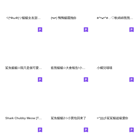
ヾ(*ΦωΦ)ツ貓貓女友甜蜜蜜
(•ө•) 鴨鴨貓罷拖你
ฅ^•ﻌ•^ฅ╭♡軟綿綿熊熊貓寶貝有想我嗎
鯊魚貓貓✩我只是個可愛的寶包
藍熊貓貓✩大會報告!小可愛來上課了
小橘兒喵喵
Shark Chubby Meow [TW]
鯊魚貓貓2✩小寶包回來了
>°))))彡鯊鯊貓超級愛你