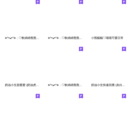
ฅ^•ﻌ•^ฅ╭♡軟綿綿熊熊貓派三小
ฅ^•ﻌ•^ฅ╭♡軟綿綿熊熊貓好想你
小熊貓貓♡喵喵可愛日常
奶油小生甜蜜蜜 (奶油虎斑貓)
ฅ^•ﻌ•^ฅ╭♡軟綿綿熊熊貓超可愛
奶油小生快速回應 (灰白虎斑貓)