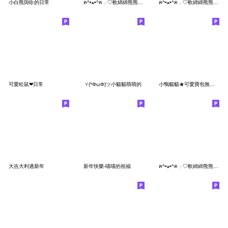
小白熊與你的日常
ฅ^•ﻌ•^ฅ╭♡軟綿綿熊熊貓精力充沛
ฅ^•ﻌ•^ฅ╭♡軟綿綿熊熊貓快來陪我
可愛松鼠❤日常
ヾ(*ΦωΦ)ツ小貓貓萌萌的
小鴨貓貓★可愛寶包無辜眼神攻擊!
大吉大利過新年
新年快樂-喵喵的祝福
ฅ^•ﻌ•^ฅ╭♡軟綿綿熊熊貓嘻嘻