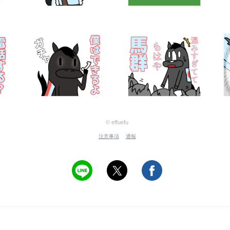
© effuefu
注意事項
通報