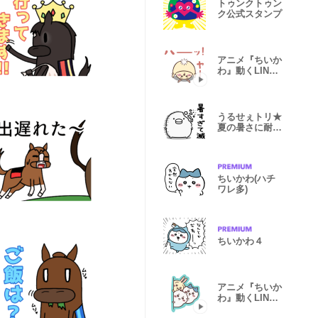
トゥンクトゥン
ク公式スタンプ
アニメ『ちいか
わ』動くLINE
スタンプ vol.3
うるせぇトリ★
夏の暑さに耐え
られない
ちいかわ(ハチ
ワレ多)
ちいかわ４
アニメ『ちいか
わ』動くLINE
スタンプ vol.1