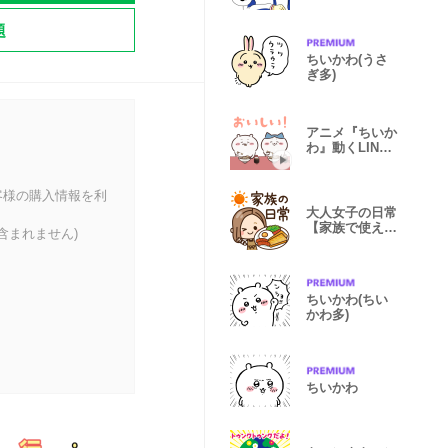
地獄のミサワ
題
ちいかわ(うさ
ぎ多)
アニメ『ちいか
わ』動くLINE
スタンプ vol.4
客様の購入情報を利
大人女子の日常
【家族で使える
含まれません)
♡】
ちいかわ(ちい
かわ多)
ちいかわ