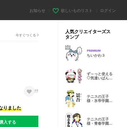
お知らせ
|
欲しいものリスト
|
ログイン
人気クリエイターズス
今すぐつくる
タンプ
ちいかわ３
ず～っと使える
♡気遣いぱんだ
さんスタンプ
77
テニスの王子
様・氷帝学園×
地獄のミサワ
になりました
テニスの王子
購入する
様・青春学園×