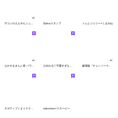
ザコシのええやんシューシュースタンプ
Dyticaスタンプ
トムとジェリー×くまみね
なかやまきんに君 パワー!!スタンプ
心伝わる♡可愛すぎない大人の長文スタンプ
劇場版『チェンソーマン レゼ篇』
ネガティブくま１００％ 憂鬱な一日
sakumaru×スヌーピー