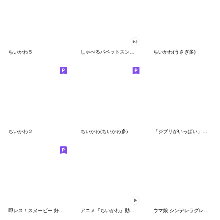
ちいかわ５
しゃべるパペットスンスン（GOOD）
ちいかわ(うさぎ多)
ちいかわ２
ちいかわ(ちいかわ多)
「ジブリがいっぱい」スタンプ
即レス！スヌーピー 好印象な長文スタンプ
アニメ『ちいかわ』動くLINEスタンプ vol.1
ウマ娘 シンデレラグレイ かんたんオグリ