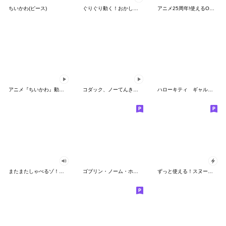
ちいかわ(ピース)
ぐりぐり動く！おかしなポケモンスタンプ
アニメ25周年!使えるONE PIECEスタンプ
アニメ『ちいかわ』動くLINEスタンプ vol.2
コダック、ノーてんきに悩み中！
ハローキティ ギャルバイブス♡
またまたしゃべるゾ！クレヨンしんちゃん
ゴブリン・ノーム・ホーン
ずっと使える！スヌーピーのグリーティング