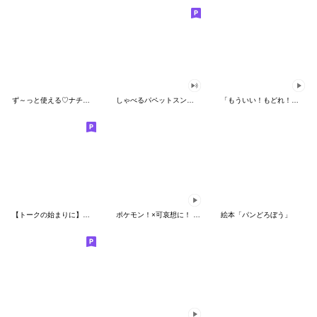
ず～っと使える♡ナチュラルガール
しゃべるパペットスンスン（HAPPY）
「もういい！もどれ！ピカチュウ！」
【トークの始まりに】ゆるカワ♪スヌーピー
ポケモン！×可哀想に！ ムチっとスタンプ
絵本「パンどろぼう」