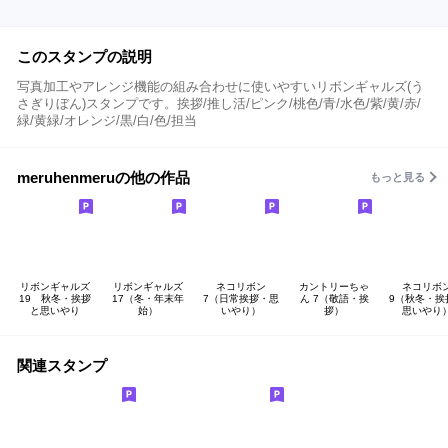
このスタンプの説明
写真加工やアレンジ機能の組み合わせに使いやすいリボンギャルズ(う
さぎりぼん)スタンプです。挨拶/推し活/ピンク/桃色/青/水色/紫/黄/赤/
緑/黄緑/オレンジ/黒/白/色/担当
meruhenmeruの他の作品
もっと見る
リボンギャルズ
リボンギャルズ
ネコリボン
カントリーちゃ
ネコリボ
19 秋冬・挨拶
17（冬・年末年
7（日常挨拶・思
ん 7（敬語・挨
9（秋冬・挨
と思いやり
始）
いやり）
拶）
思いやり
関連スタンプ