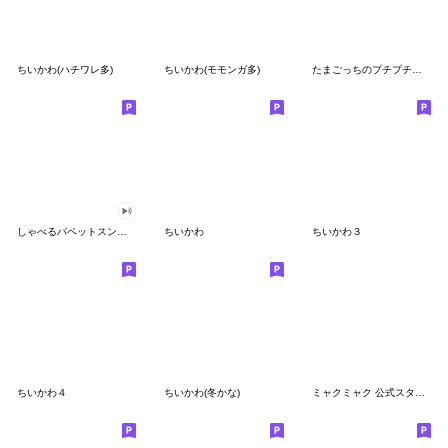
ちいかわ(ハチワレ多)
ちいかわ(モモンガ多)
たまごっちのプチプチおみせっち
しゃべるパペットスンスン
ちいかわ
ちいかわ３
ちいかわ４
ちいかわ(冬かな)
ミャクミャク 公式スタンプ第２弾