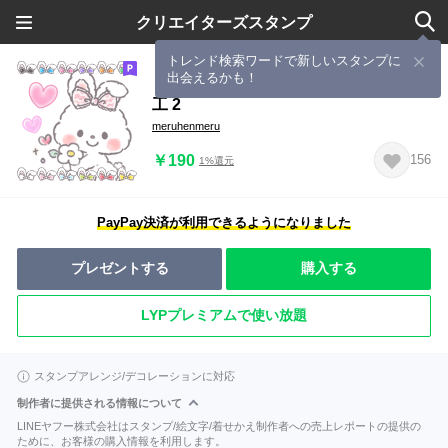
クリエイターズスタンプ
トレンド検索ワードで新しいスタンプに
出会えるかも！
リボンギャルズ 15 - アレンジ・写真加
工 2
meruhenmeru
￥190
156
1%還元
PayPay決済が利用できるようになりました
プレゼントする
購入する
LYPプレミアムで使い放題
スタンプアレンジ/デコレーションに対応
制作者に提供される情報について
LINEヤフー株式会社はスタンプ/絵文字/着せかえ制作者への売上レポートの提供の
ために、お客様の購入情報を利用します。