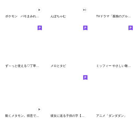
ポケモン パモまみれスタンプ
んぽちゃむ
TVドラマ「孤独のグルメ」
ず～っと使える♡丁寧な敬語お辞儀スタンプ
メロとタビ
ミッフィー やさしい敬語スタンプ
動くメタモン。得意でも苦手でもへんしん！
彼女に送る子供の字【カップル・彼氏】
アニメ「ダンダダン」