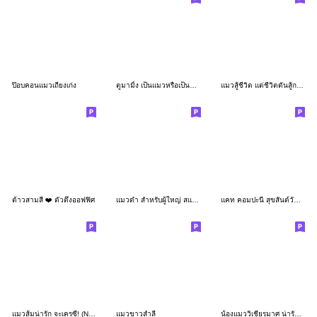
ป๊อบคอนแมวเถียงเก่ง
ตูมามิ้ง เป็นแมวหรือเป็นมีม3
แมวสู้ชีวิต แต่ชีวิตดันสู้กลับ:แมวด้วง 2
ต้าวสามสี ❤️ ตัวตึงออฟฟิศ
แมวดำ สำหรับผู้ใหญ่ สแกนดิเนเวีย คำสุภาพ
แคท คอมปะนี สุขสันต์วันคริสต์มาส ปีใหม่
แมวส้มน่ารัก จะเครซี่! (No text)
แมวขาวสำลี
น้องแมววิเชียรมาศ น่ารัก กวนๆ