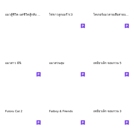
แมวสู้ชีวิต แต่ชีวิตสู้กลับ : แมวด้วง 4
ไข่ขาวลูกแมร๊ V.3
ไทเกอร์แมวลายเสือสายบอส❤️
แมวสาว มินิ
แมวสวนลุม
เหมียวเล็ก จอมกวน 5
Futoru Cat 2
Fatboy & Friends
เหมียวเล็ก จอมกวน 3