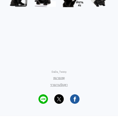
DaDa_Twisty
หมายเหตุ
รายงานปัญหา