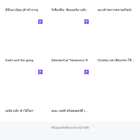
มีมี่แมวน้อย (คำทำงาน)
วิเชียรมึน: ซัมเมอร์มาแล้ว
แมวดำหลากหลายสไตล์♪
Kathi and the gang
SiberianCat"Yamaneco"9
Chubby แมวส้มแกละ-ใช้ชีวิตให้ดีเหมือนปาก
เหมียวเล็ก คำโต๊โต!!
เดอะ เบสท์ พร็อพเพอร์ตี้ เอเจนท์
ครีเอเตอร์สติกเกอร์ หน้าหลัก