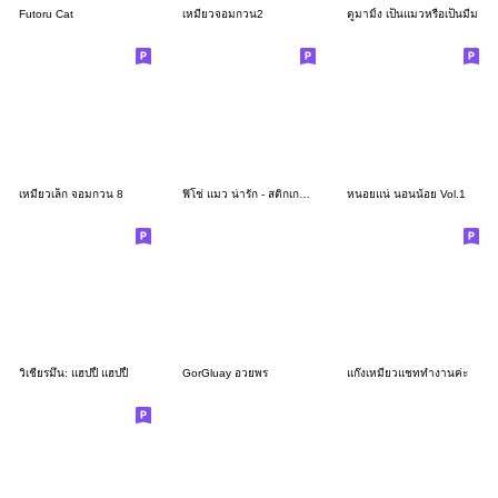
Futoru Cat
เหมียวจอมกวน2
ตูมามิ้ง เป็นแมวหรือเป็นมีม
เหมียวเล็ก จอมกวน 8
ฟิโช่ แมว น่ารัก - สติกเกอร์ใช้ได้ทุกวัน
หนอยแน่ นอนน้อย Vol.1
วิเชียรมึน: แฮปปี้ แฮปปี้
GorGluay อวยพร
แก๊งเหมียวแชททำงานค่ะ