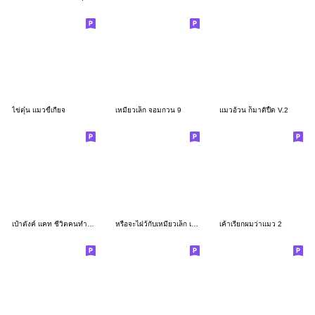
ไข่ตุ๋น แมวขี้เกียจ
เหมียวเล็ก จอมกวน 9
แมวอ้วน ก็มาดิปื้ด V.2
เป๋าตังค์ แคท ชีวิตคนทำงาน
หรือจะไฝว้กับเหมียวเล็ก เหมียวเล็กจอมกวน
เค้าเรียกผมว่าแมว 2