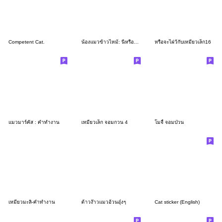
Competent Cat.
น้องแมวข้าวไหม้: นี่หรือคือความรัก
หรือจะไฝว้กับเหมียวเล็ก16
แมวมาร์คัส : คำทำงาน
เหมียวเล็ก จอมกวน 4
โมจี้ จอมป่วน
เหมียวมะลิ-คำทำงาน
ต้าวง๊าวแมวอ้วนอุ๋งๆ
Cat sticker (English)