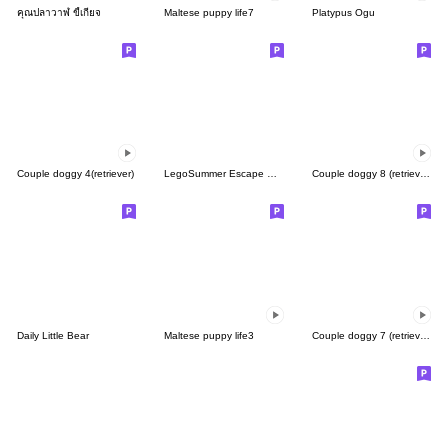
คุณปลาวาฬ ขี้เกียจ
Maltese puppy life7
Platypus Ogu
Couple doggy 4(retriever)
LegoSummer Escape Plan
Couple doggy 8 (retriever)
Daily Little Bear
Maltese puppy life3
Couple doggy 7 (retriever)