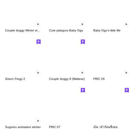
Couple doggy Winter story
Cute platypus Baby Ogu
Baby Ogu's little life
Green Frogy 2
Couple doggy 8 (Maltese)
FRIC 26
Sugoinu animation sticker
FRIC 07
เบ็น :เจ้าก้อนขี้งอน