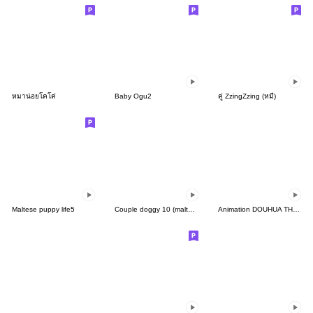
หมาน่อยโคโค่
Baby Ogu2
คู่ ZzingZzing (หมี)
Maltese puppy life5
Couple doggy 10 (maltese)
Animation DOUHUA THE SAMOYED GHOST