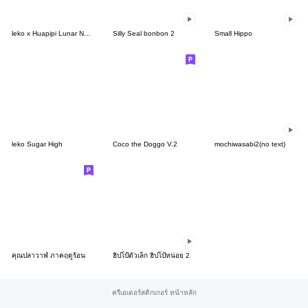
leko x Huapipi Lunar New Year Gift Set
Silly Seal bonbon 2
Small Hippo
leko Sugar High
Coco the Doggo V.2
mochiwasabi2(no text)
คุณปลาวาฬ ภาคฤดูร้อน
ฮิปโป้ตัวเล็ก ฮิปโป้หน่อย 2
ครีเอเตอร์สติกเกอร์ หน้าหลัก