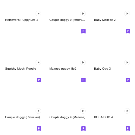
Retriever's Puppy Life 2
Couple doggy 9 (retriever)
Baby Maltese 2
Squishy Mochi Poodle
Maltese puppy life2
Baby Ogu 3
Couple doggy (Retriever)
Couple doggy 4 (Maltese)
BOBA DOG 4