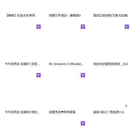
【啾啾】欺負女友專用
戀愛日常用語：啾啾篇5
愛的記號(情侶互動大貼圖)
牛牛與男友 貼圖37 諧音篇 男生版
Mr. Emoticon 2 (Realistic Ver.)
寫給你的愛戀與相思 _A11
牛牛與男友 貼圖39 情侶滿滿愛心篇
甜蜜男友❤乖乖報備
緩緩×甜心♡熊兔寶+11