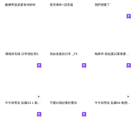
靦腆男孩老婆有何吩咐
蕉哥傳奇⚡️諧音篇
我們戀愛了
壞喵與毛喵.日常情侶用3.
寫給老婆的日常 _F3
咆哮帝-我也要試看看愛老婆的老公專用版
牛牛與男友 貼圖33.1 動態情侶男生版
可愛白喵好愛好愛你
牛牛與男友 貼圖49 動態貼圖滿滿愛心篇