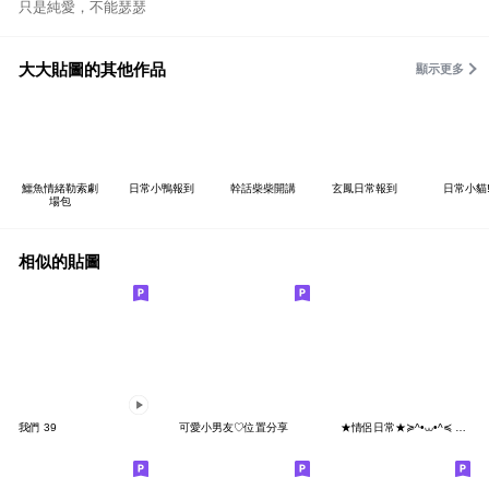
只是純愛，不能瑟瑟
大大貼圖的其他作品
顯示更多
鱷魚情緒勒索劇
日常小鴨報到
幹話柴柴開講
玄鳳日常報到
日常小貓
場包
相似的貼圖
我們 39
可愛小男友♡位置分享
★情侶日常★≽^•⩊•^≼ 你壞壞