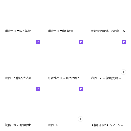
甜蜜男友❤陷入熱戀
甜蜜男友❤濃烈愛意
給親愛的老婆 _(摯愛) _D7
我們 37 (情侶大貼圖)
可愛小男友♡要蹭蹭嗎?
我們 17 ♡ 複刻更新 ♡
鯊貓 - 每天都很厭世
我們 35
★情侶日常★ ૮₍ ˶ᵔ ᵕ ᵔ˶ ₎ა你壞壞