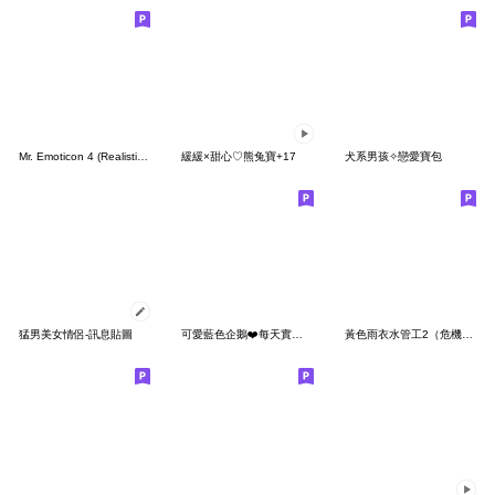
Mr. Emoticon 4 (Realistic Ver.)
緩緩×甜心♡熊兔寶+17
犬系男孩✧戀愛寶包
猛男美女情侶-訊息貼圖
可愛藍色企鵝❤️每天實用問候
黃色雨衣水管工2（危機處理）