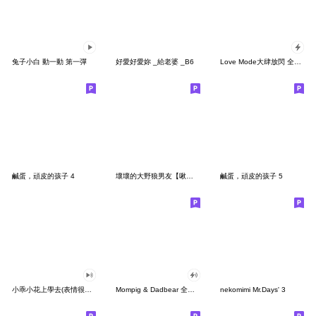
兔子小白 動一動 第一彈
好愛好愛妳 _給老婆 _B6
Love Mode大肆放閃 全螢幕貼圖
鹹蛋，頑皮的孩子 4
壞壞的大野狼男友【啾啾】
鹹蛋，頑皮的孩子 5
小乖小花上學去(表情很有事篇)
Mompig & Dadbear 全螢幕貼圖
nekomimi Mr.Days' 3