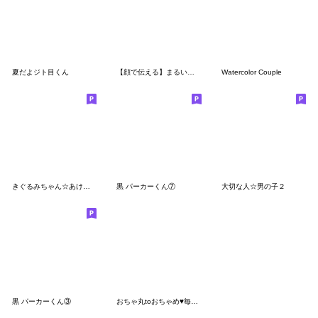
夏だよジト目くん
【顔で伝える】まるいすたんぷ おとこのこ
Watercolor Couple
きぐるみちゃん☆あけおめ！
黒 パーカーくん⑦
大切な人☆男の子２
黒 パーカーくん③
おちゃ丸toおちゃめ♥毎日使えるご挨拶♥