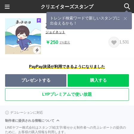
クリエイターズスタンプ
トレンド検索ワードで新しいスタンプに
出会えるかも！
夏をエンジョイ！ジャージくん
ジョイネット
￥250
1,531
1%還元
PayPay決済が利用できるようになりました
プレゼントする
購入する
LYPプレミアムで使い放題
デコレーションに対応
制作者に提供される情報について
LINEヤフー株式会社はスタンプ/絵文字/着せかえ制作者への売上レポートの提供の
ために、お客様の購入情報を利用します。