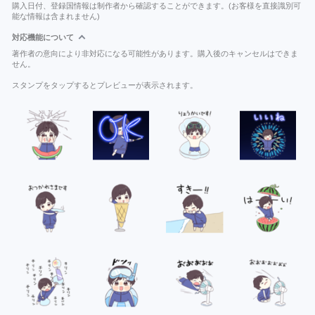
購入日付、登録国情報は制作者から確認することができます。(お客様を直接識別可
能な情報は含まれません)
対応機能について
著作者の意向により非対応になる可能性があります。購入後のキャンセルはできま
せん。
スタンプをタップするとプレビューが表示されます。