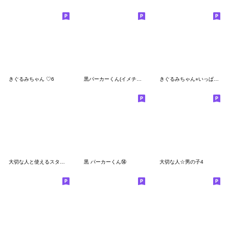
きぐるみちゃん ♡6
黒パーカーくん(イメチェンver.)⑰
きぐるみちゃん⭐︎いっぱい伝えたい
大切な人と使えるスタンプ ★BIG１★
黒 パーカーくん⑭
大切な人☆男の子4