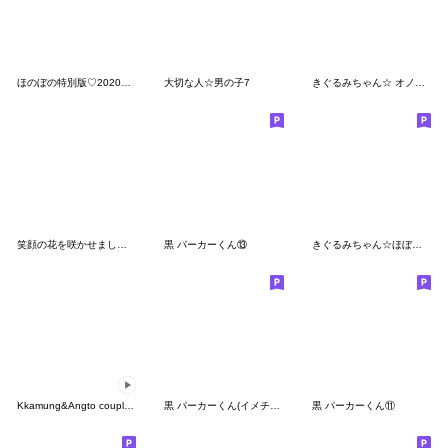
ほのぼの特別版♡2020ホワイトデー
大切な人☆男の子7
きぐるみちゃん☆ オノマトペぺぺ
笑顔の花を咲かせましょ〜！【おとこのこ】
黒 パーカーくん⑬
きぐるみちゃん☆ほぼ文字なし
Kkamung&Angto couple10(Kkamung ver.)
黒 パーカーくん(イメチェンver.)⑨
黒 パーカーくん⑪