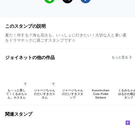
このスタンプの説明
夏だ！何する？海も花火も、いっしょに行きたい！大切な人と暑い夏
をドラマチックに過ごすスタンプです☆
ジョイネットの他の作品
もっと見る
も～っと愛し
ジャージちゃん
ジャージちゃん
Kurumi-chan
くるみちゃ
て！くるみちゃ
のだいすきカス
のだいすきスタ
Cute Polite
ゆるかわ敬
ん。カスタム
タム
ンプ
Stickers
タンプ
関連スタンプ