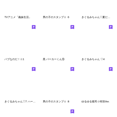
TVアニメ「義妹生活」
男の子のスタンプ☆ ６
きぐるみちゃん♡夏だね！！
バブなのだ！☆1
黒 パーカーくん⑤
きぐるみちゃん ♡4
きぐるみちゃん♡7 ハートづくし♡
男の子のスタンプ☆ ８
ゆるゆる猫耳☆特別Ver.