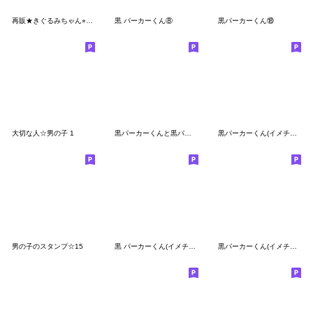
再販★きぐるみちゃん⭐︎あけおめ！
黒 パーカーくん⑧
黒パーカーくん⑱
大切な人☆男の子 1
黒パーカーくんと黒パーカーちゃん⑤
黒パーカーくん(イメチェンver.)冬～正月
男の子のスタンプ☆15
黒 パーカーくん(イメチェンver.)⑧
黒パーカーくん(イメチェンver.)イベント用