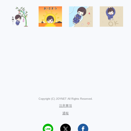
Copyright (C) JOYNET All Rights Reserved.
注意事項
通報