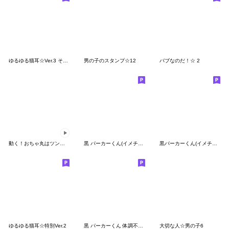
ゆるゆる猫耳☆Ver.3 そんな日もある
男の子のスタンプ☆12
バブなのだ！☆ 2
動く！おちゃ丸はツンデレ♥犬の着ぐるみ編
黒 パーカーくん(イメチェンver.)③
黒パーカーくん(イメチェンver.)⑬
ゆるゆる猫耳☆特別Ver.2
黒 パーカーくん 体調不良を気遣う
大切な人☆男の子6