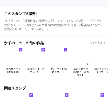
このスタンプの説明
ゴリラです。関西出身の関西弁を話します。おもしろ/面白い/ゴリラ/
お父さん/ミーム/おとん/架空映画/AI/動物/ネタ/うざい/爆笑/あいさつ/
便利/父親/サラリーマン/楽しい
かずのこのこの他の作品
もっと見る
関西弁ゴリラ
毋ゴリラ【リア
【ツッコミ】関
めちゃ動く!!!
踊る！めち
【家族連絡】
クション】
西弁ゴリラ
【関西弁 母ゴ
く!!!ゴリラ
リラ】
関連スタンプ