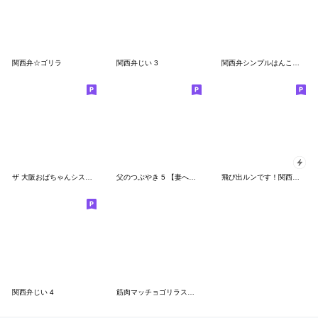
関西弁☆ゴリラ
関西弁じい 3
関西弁シンプルはんこスタンプ
ザ 大阪おばちゃんシスターズ Part3
父のつぶやき 5 【妻へ送る編】
飛び出ルンです！関西弁ゴールド
関西弁じい 4
筋肉マッチョゴリラスタンプ 2