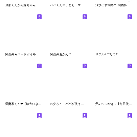
旦那くんから嫁ちゃんへ❤︎【夫婦ダンナ】
パパくん☞子ども・ママ❤︎お父さん用家族
飛び出す闇ネコ 関西弁【コテコテ度★★】
関西弁★ハードボイルド！！
関西弁おかん 5
リアル⭐ゴリラ2
愛妻家くん❤︎【嫁大好き40選】旦那・夫婦
お父さん・パパが使う面白スタンプ4【冬】
父のつぶやき 9【毎日使える編】