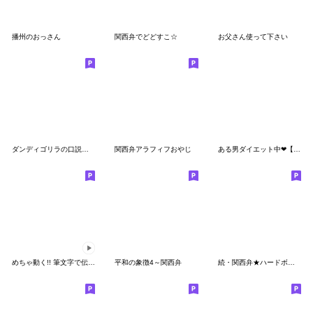
播州のおっさん
関西弁でどどすこ☆
お父さん使って下さい
ダンディゴリラの口説き文句
関西弁アラフィフおやじ
ある男ダイエット中❤︎【毎日1年中使える】
めちゃ動く!! 筆文字で伝えよう !!! 関西弁
平和の象徴4～関西弁
続・関西弁★ハードボイルド！！