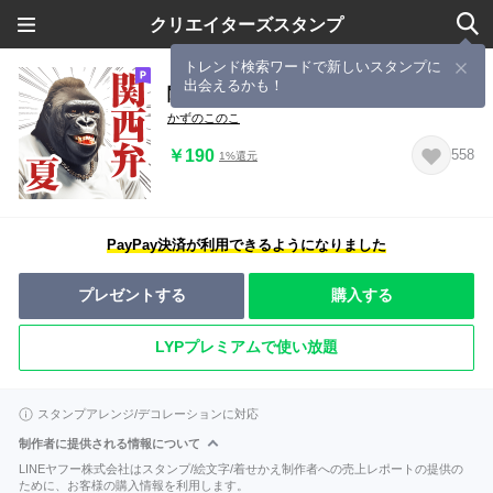
クリエイターズスタンプ
トレンド検索ワードで新しいスタンプに
出会えるかも！
関西弁ゴリラ【夏】
かずのこのこ
￥190
558
1%還元
PayPay決済が利用できるようになりました
プレゼントする
購入する
LYPプレミアムで使い放題
スタンプアレンジ/デコレーションに対応
制作者に提供される情報について
LINEヤフー株式会社はスタンプ/絵文字/着せかえ制作者への売上レポートの提供の
ために、お客様の購入情報を利用します。