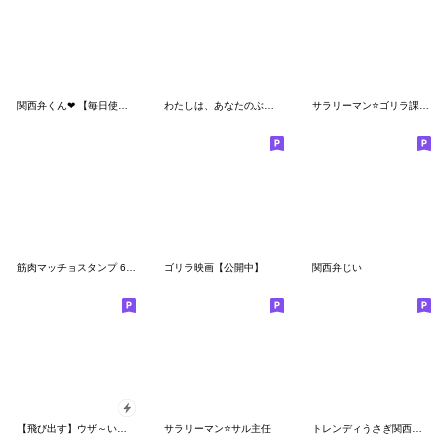
関西弁くん❤︎ 【毎日使える40選】定番！
わたしは、あなたのぶんしんです♡関西弁2
サラリーマン⭐ゴリラ課長２
筋肉マッチョスタンプ 6 関西弁
ゴリラ映画【公開中】
関西弁じい
【飛び出す】ウザ～いお猿さんのお正月
サラリーマン⭐サル主任
トレンディうさぎ関西弁大阪弁2