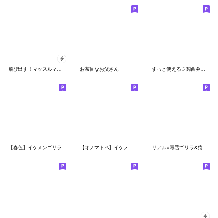
飛び出す！マッスルマッチョゴリラスタンプ
お茶目なお父さん
ずっと使える♡関西弁メスゴリラ
【春色】イケメンゴリラ
【オノマトペ】イケメンゴリラ
リアル⭐️毒舌ゴリラ&猿ミックス