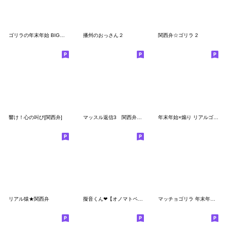
ゴリラの年末年始 BIGスタンプ
播州のおっさん２
関西弁☆ゴリラ 2
響け！心の叫び[関西弁]
マッスル返信3 関西弁ver
年末年始×煽り リアルゴリラ【再販】
リアル猿★関西弁
擬音くん❤︎【オノマトペ40選】旦那パパ彼
マッチョゴリラ 年末年始 クリスマスお正月