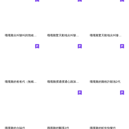
嘎嘎雞尖叫慘叫的情緒勒索2
嘎嘎雞驚天動地尖叫慘叫的22代
嘎嘎雞驚天動地尖叫慘叫的24代
嘎嘎雞的爸爸代（無稱謂+無字版）
嘎嘎雞撲通撲通心跳加速代
嘎嘎雞的雞粉許願池2代
嘎嘎雞的台味代
嘎嘎雞的醫護2代
嘎嘎雞的蛇年快樂代