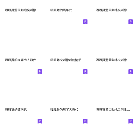
嘎嘎雞驚天動地尖叫慘叫的23代
嘎嘎雞的馬年代
嘎嘎雞驚天動地尖叫慘叫的迷妹狂粉代
嘎嘎雞的肉麻情人節代
嘎嘎雞尖叫慘叫的情侶情緒勒索代
嘎嘎雞驚天動地尖叫慘叫的17代
嘎嘎雞的破病代
嘎嘎雞的無字天雞代
嘎嘎雞驚天動地尖叫慘叫的21代