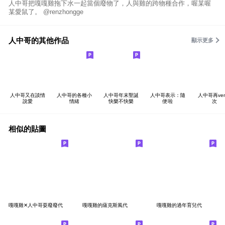
人中哥把嘎嘎雞拖下水一起當個廢物了，人與雞的跨物種合作，喔某喔
某愛鼠了。 @renzhongge
人中哥的其他作品
顯示更多
人中哥又在談情
人中哥的各種小
人中哥年末聖誕
人中哥表示：隨
人中哥再ve
說愛
情緒
快樂不快樂
便啦
次
相似的貼圖
嘎嘎雞✕人中哥耍廢廢代
嘎嘎雞的薩克斯風代
嘎嘎雞的過年育兒代