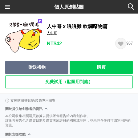
個人原創貼圖
人中哥 x 嘎嘎雞 軟爛廢物篇
人中哥
NT$42
967
贈送禮物
購買
免費試用（貼圖用到飽）
支援貼圖拼貼樂/裝飾專用圖案
關於提供給創作者的資訊
本公司收集相關購買數據以提供販售報告給內容創作者。
該販售報告包含購買日期及購買者所註冊的國家或地區，並未包含任何可識別用戶的
資訊。
關於支援功能