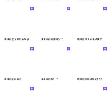
嘎嘎雞驚天動地尖叫慘叫的戀愛粉紅情侶代
嘎嘎雞的勤儉時光代
嘎嘎雞猛禽新年好快樂錢錢7代
嘎嘎雞的發瘋代
嘎嘎雞的復出代
嘎嘎雞尖叫慘叫的25代