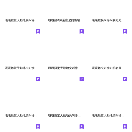
嘎嘎雞驚天動地尖叫慘叫的19代
嘎嘎雞&屎蛋唐尼的職場雞飛狗跳
嘎嘎雞尖叫慘叫的兇兇嗆辣雞
嘎嘎雞驚天動地尖叫慘叫的15代
嘎嘎雞驚天動地尖叫慘叫的9代
嘎嘎雞尖叫慘叫的名畫美術館
嘎嘎雞驚天動地尖叫慘叫的育兒代
嘎嘎雞驚天動地尖叫慘叫的18代
嘎嘎雞驚天動地尖叫慘叫的職場上班雞