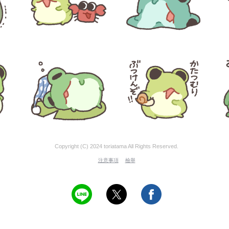
Copyright (C) 2024 toriatama All Rights Reserved.
注意事項
檢舉