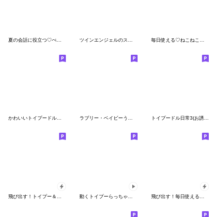
夏の会話に役立つ♡ぺんぺん
ツインエンジェルのスタンプ14(全部ナイン)
毎日使える♡ねこねこにゃんこ
かわいいトイプードル❤️優しい日常言葉
ラブリー・ベイビーうさぎさん
トイプードル日常3(お誘い&約束)デカ文字
飛び出す！トイプー＆ぬいぐるみトイプー
動くトイプーらっちゃんのよく使う言葉編1
飛び出す！毎日使える大人可愛い豆しば