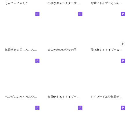
うんこ♡にゃんこ
小さなキャラクター大集合♡ぺんぺんズ
可愛いトイプーとぺんぺん♡毎日使える
毎日使える♡ころころパンダ
大人かわいい♡女の子
飛び出す！トイプー＆ぽっちゃりシマエナガ
ペンギンのぺんぺん♡かわいい女の子
毎日使える！トイプードル日常スタンプ
トイプードル♡毎日使えるデカ文字