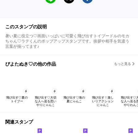
このスタンプの説明
暑い夏に役立つ♡画面いっぱいに可愛く飛び出すトイプードルのモカ
ちゃん♡ラテくんのポップアップスタンプです。挨拶や相手を気遣う
言葉が揃ってます♪
ぴよたぬき♡の他の作品
もっと見る
飛び出す♡夏の
飛び出す♡大切
飛び出す♡海の
飛び出す！激し
飛び出す♡
トイプー
な人へ送る思い
夏にゃんこ
いリアクション
な人へ送る
やりにゃんこ
にゃんこ
やりわん
関連スタンプ