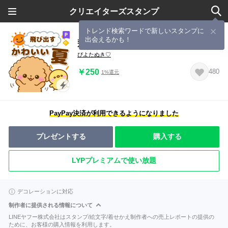
クリエイターズスタンプ
トレンド検索ワードで新しいスタンプに
出会えるかも！
飛び出す♡といぷーの夏
ぴよたぬき♡
￥250
480
1%還元
PayPay決済が利用できるようになりました
プレゼントする
購入する
LYPプレミアムで使い放題
デコレーションに対応
制作者に提供される情報について
LINEヤフー株式会社はスタンプ/絵文字/着せかえ制作者への売上レポートの提供の
ために、お客様の購入情報を利用します。