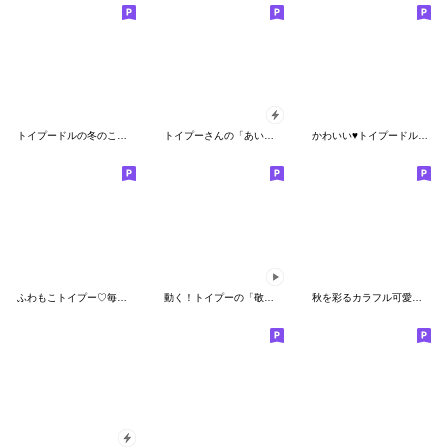
トイプードルの冬のことば
トイプーさんの「あいさつ」スタンプ
かわいい♥トイプードルBIGスタンプ
ふわもこトイプー♡毎日役立つスタンプ
動く！トイプーの「敬語」
秋を彩るカラフル可愛い♡女の子