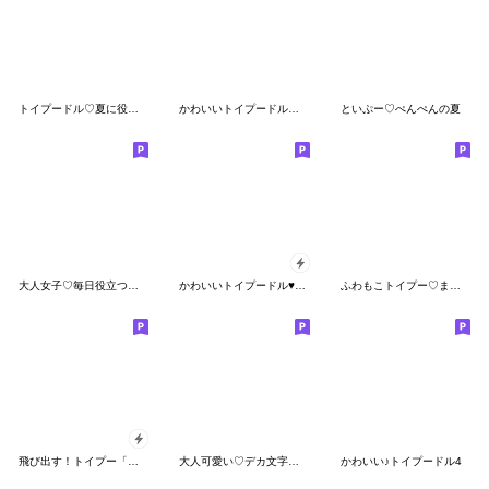
トイプードル♡夏に役立つスタンプ
かわいいトイプードル❤️あったかい言葉
といぷー♡ぺんぺんの夏
大人女子♡毎日役立つスタンプ
かわいいトイプードル♥ポップアップ
ふわもこトイプー♡まいにちカラフル
飛び出す！トイプー「夏」
大人可愛い♡デカ文字♡女の子
かわいい♪トイプードル4