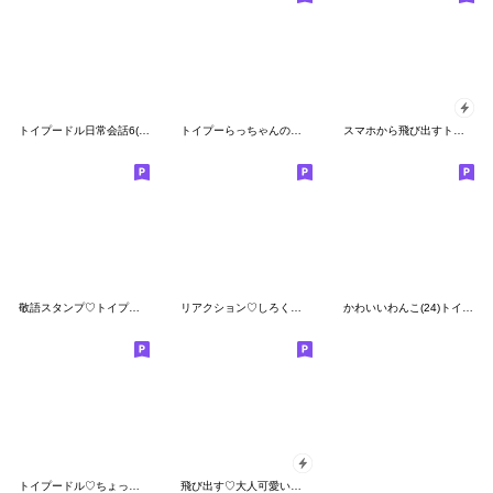
トイプードル日常会話6(基本)夏色デカ文字
トイプーらっちゃんのクリスマス・お正月
スマホから飛び出すトイプー
敬語スタンプ♡トイプードルとスイーツ
リアクション♡しろくまさん♡大人カラフル
かわいいわんこ(24)トイプー❤気持ち伝える
トイプードル♡ちょっと休憩スイーツ山盛り
飛び出す♡大人可愛いお正月 復刻版