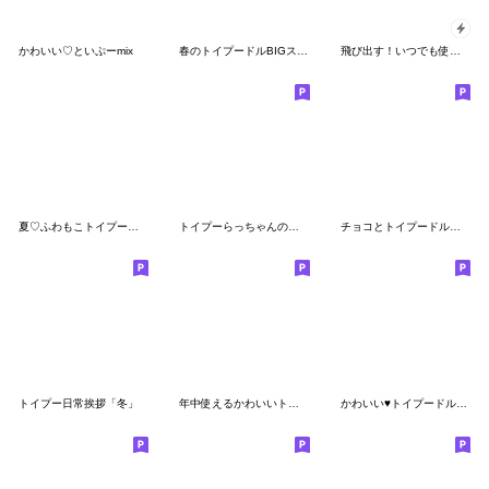
かわいい♡といぷーmix
春のトイプードルBIGスタンプ
飛び出す！いつでも使えるトイプー
夏♡ふわもこトイプードル
トイプーらっちゃんの夏<よく使う言葉>
チョコとトイプードル♡思いやりスタンプ
トイプー日常挨拶「冬」
年中使えるかわいいトイプードル
かわいい♥トイプードルの気づかい