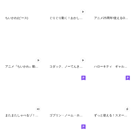
ちいかわ(ピース)
ぐりぐり動く！おかしなポケモンスタンプ
アニメ25周年!使えるONE PIECEスタンプ
アニメ『ちいかわ』動くLINEスタンプ vol.2
コダック、ノーてんきに悩み中！
ハローキティ ギャルバイブス♡
またまたしゃべるゾ！クレヨンしんちゃん
ゴブリン・ノーム・ホーン
ずっと使える！スヌーピーのグリーティング