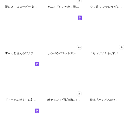
即レス！スヌーピー 好印象な長文スタンプ
アニメ『ちいかわ』動くLINEスタンプ vol.1
ウマ娘 シンデレラグレイ かんたんオグリ
ず～っと使える♡ナチュラルガール
しゃべるパペットスンスン（HAPPY）
「もういい！もどれ！ピカチュウ！」
【トークの始まりに】ゆるカワ♪スヌーピー
ポケモン！×可哀想に！ ムチっとスタンプ
絵本「パンどろぼう」