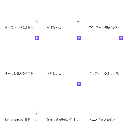
ポケモン パモまみれスタンプ
んぽちゃむ
TVドラマ「孤独のグルメ」
ず～っと使える♡丁寧な敬語お辞儀スタンプ
メロとタビ
ミッフィー やさしい敬語スタンプ
動くメタモン。得意でも苦手でもへんしん！
彼女に送る子供の字【カップル・彼氏】
アニメ「ダンダダン」