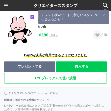
クリエイターズスタンプ
トレンド検索ワードで新しいスタンプに
出会えるかも！
逆バニーちゃん
セブ山
￥190
110
1%還元
PayPay決済が利用できるようになりました
プレゼントする
購入する
LYPプレミアムで使い放題
スタンプアレンジ/デコレーションに対応
制作者に提供される情報について
LINEヤフー株式会社はスタンプ/絵文字/着せかえ制作者への売上レポートの提供の
ために、お客様の購入情報を利用します。