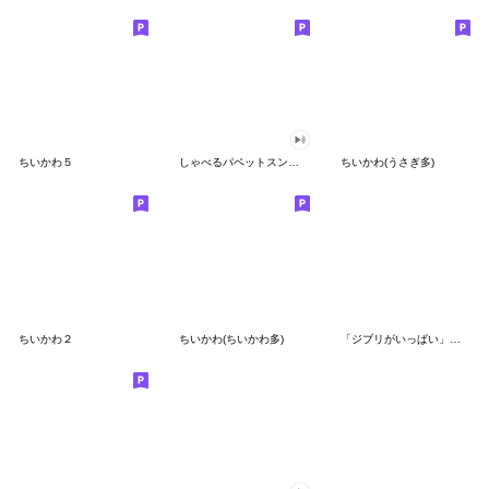
ちいかわ５
しゃべるパペットスンスン（GOOD）
ちいかわ(うさぎ多)
ちいかわ２
ちいかわ(ちいかわ多)
「ジブリがいっぱい」スタンプ