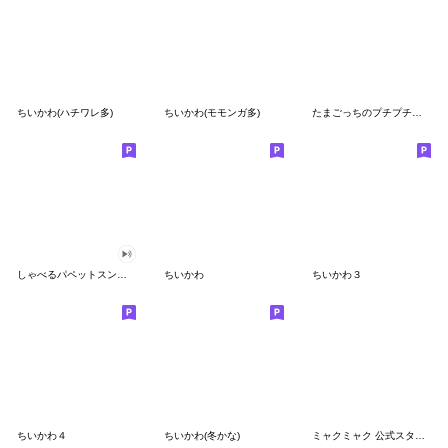
ちいかわ(ハチワレ多)
ちいかわ(モモンガ多)
たまごっちのプチプチおみせっち
しゃべるパペットスンスン
ちいかわ
ちいかわ３
ちいかわ４
ちいかわ(冬かな)
ミャクミャク 公式スタンプ第２弾