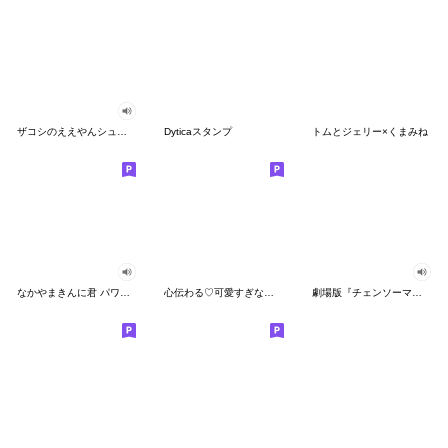
ザコシのええやんシューシュースタンプ
Dyticaスタンプ
トムとジェリー×くまみね
なかやまきんに君 パワー!!スタンプ
心伝わる♡可愛すぎない大人の長文スタンプ
劇場版『チェンソーマン レゼ篇』