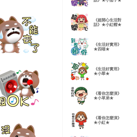
話》★小茄子★
《超開心生活對
話》★小紅帽★
《生活好實用》
★四喵★
《生活好實用》
★小翠★
《看你怎麼演》
★小草弟★
《看你怎麼演》
★小紅★