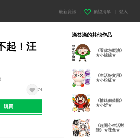
最新資訊
|
願望清單
|
登入
滴答滴的其他作品
不起！汪
《看你怎麼演》
★小綠綠★
《生活好實用》
！
★小粉紅★
74
《情緒價值貼》
購買
★小忻★
《超開心生活對
話》★咪兔★