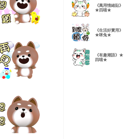
《萬用情緒貼》
★四喵★
《生活好實用》
★咪兔★
《有趣潮語》★
四喵★