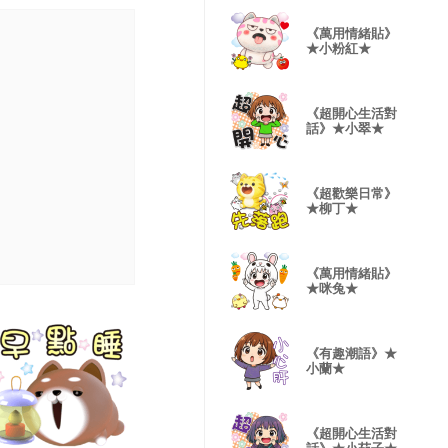
《萬用情緒貼》
★小粉紅★
《超開心生活對
話》★小翠★
《超歡樂日常》
★柳丁★
《萬用情緒貼》
★咪兔★
《有趣潮語》★
小蘭★
《超開心生活對