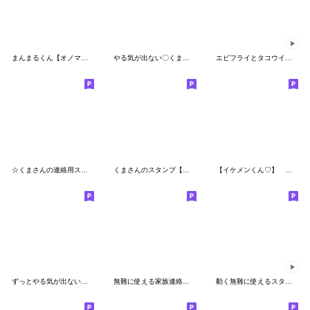
まんまるくん【オノマトペ】
やる気が出ない〇くまさんのスタンプ
エビフライとタコウインナーと、柴犬パンダ
☆くまさんの連絡用スタンプ☆
くまさんのスタンプ【煽り＆毒舌】２
【イケメンくん♡】 スタンプ ①
ずっとやる気が出ないくまさんのスタンプ
無難に使える家族連絡用スタンプ６
動く無難に使えるスタンプ（連絡編）