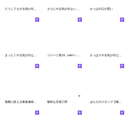
どうしてもやる気が出ないくまのスタンプ
さらにやる気が出ない〇ぱんだ
かっぱの口が悪い
まったくやる気が出ないくまさんのスタンプ
ジャージ君18（withベビー君）
さっぱりやる気が出ないくまさんのスタンプ
無難に使える家族連絡用スタンプ５
愉快な豆柴三郎
ぱんだのスタンプ【煽り＆毒舌】