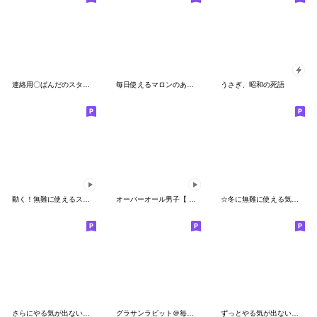
連絡用〇ぱんだのスタンプ２
毎日使えるマロンのあいさつ
うさぎ、昭和の死語
動く！無難に使えるスタンプ【毒舌＆煽り】
オーバーオール男子【 犬と一緒 】
☆冬に無難に使える気遣いスタンプ☆
さらにやる気が出ない〇ちいくまのスタンプ
グラサンラビット＠毎日使えるスタンプ
ずっとやる気が出ない〇関西弁のくまさん