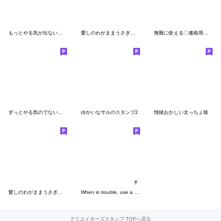
もっとやる気が出ない〇ゴリラのスタンプ
愛しのわがままうさぎちゃん4
無難に使える〇連絡用スタンプ２
ずっとやる気のでない時に使うスタンプ
ゆかいなサルのスタンプ2
情緒おかしい太っちょ猿
愛しのわがままうさぎちゃん3
When in trouble, use a bear
クリエイターズスタンプ TOPへ戻る