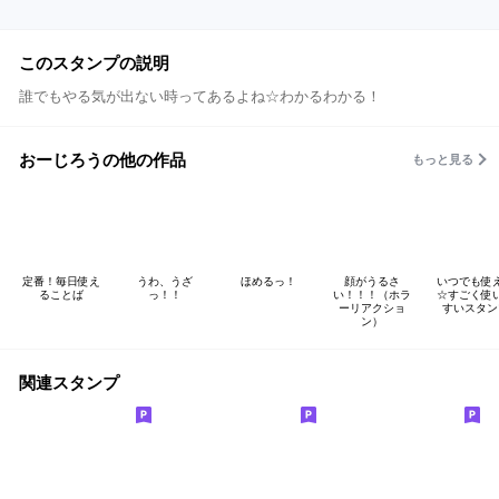
このスタンプの説明
誰でもやる気が出ない時ってあるよね☆わかるわかる！
おーじろうの他の作品
もっと見る
定番！毎日使え
うわ、うざ
ほめるっ！
顔がうるさ
いつでも使
ることば
っ！！
い！！！（ホラ
☆すごく使
ーリアクショ
すいスタン
ン）
関連スタンプ