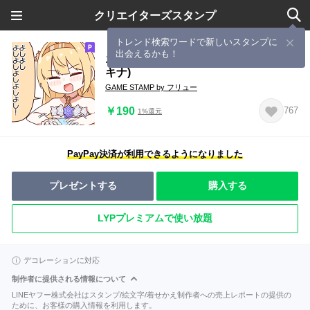
クリエイターズスタンプ
トレンド検索ワードで新しいスタンプに
出会えるかも！
エノアのはなまるスタンプ2(クライマ
キナ)
GAME STAMP by フリュー
￥190
767
1%還元
PayPay決済が利用できるようになりました
プレゼントする
購入する
LYPプレミアムで使い放題
デコレーションに対応
制作者に提供される情報について
LINEヤフー株式会社はスタンプ/絵文字/着せかえ制作者への売上レポートの提供の
ために、お客様の購入情報を利用します。