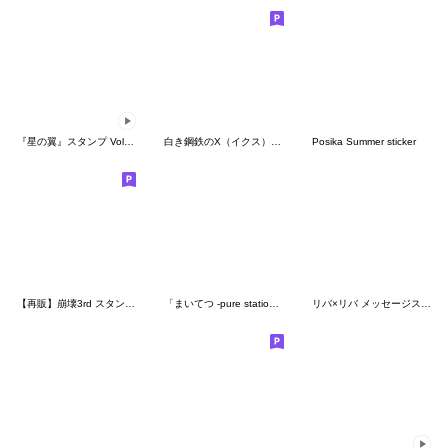
『星の翼』スタンプ Vol.5 ヒカリ
白き鋼鉄のX（イクス） ほんわかスタンプ
Posika Summer sticker
【再販】崩壊3rd スタンプ Vol.3
「まいてつ -pure station-」スタンプ
リバ×リバ メッセージスタンプ Vol.4