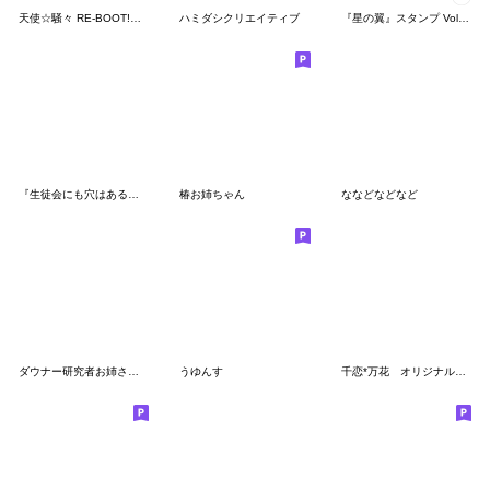
天使☆騒々 RE-BOOT!オリジナルスタンプ
ハミダシクリエイティブ
『星の翼』スタンプ Vol.12 デビル
『生徒会にも穴はある！』vol.3
椿お姉ちゃん
ななどなどなど
ダウナー研究者お姉さんがいっぱい
うゆんす
千恋*万花 オリジナルスタンプ