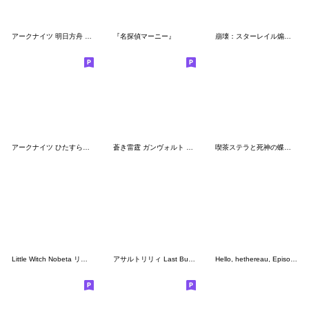
アークナイツ 明日方舟 憩いのひととき
『名探偵マーニー』
崩壊：スターレイル煽り性能高めな星ちゃん
アークナイツ ひたすらスペクター
蒼き雷霆 ガンヴォルト ほんわかスタンプ
喫茶ステラと死神の蝶 オリジナルスタンプ
Little Witch Nobeta リトルウィッチノベタ
アサルトリリィ Last Bullet 2023 vol.2
Hello, hethereau, Episode 2