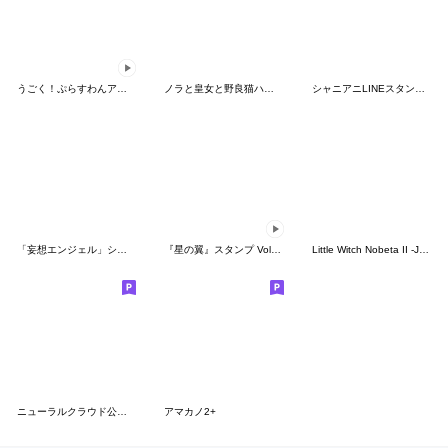
うごく！ぷらすわんアバタースタンプ
ノラと皇女と野良猫ハート SD描き下ろし2
シャニアニLINEスタンプvol.1
「妄想エンジェル」シリーズスタンプ第4弾
『星の翼』スタンプ Vol.16 UC
Little Witch Nobeta II -Japanese
ニューラルクラウド公式スタンプ Vol.1
アマカノ2+