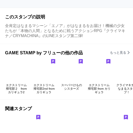
このスタンプの説明
全肯定はなまるマシーン「エノア」がはなまるをお届け！機械の少女
たちが「本物の人間」となるために戦うアクションRPG『クライマキ
ナ／CRYMACHINA』のLINEスタンプ第二弾!
GAME STAMP by フリューの他の作品
もっと見る
エクストリーム
エクストリーム
スーパーけもの
エクストリーム
クライマキ
帰宅部２ from
帰宅部2nd from
シスターズ
帰宅部 from カリ
なまるスタ
カリギュラ2
カリギュラ
ギュラ
プ！
関連スタンプ