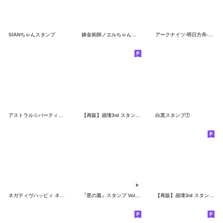
SIANちゃんスタンプ
錬金術師ノエルちゃんのちびキャラスタンプ
アークナイツ-明日方舟-秋の大感謝祭2021
アストラル☆パーティー公式スタンプ Vol.1
【再販】崩壊3rd スタンプ Vol.2
白黒スタンプ①
ネガティヴハッピィ ネガティヴver. vol.2
『星の翼』スタンプ Vol.17 混沌の雷鳴
【再販】崩壊3rd スタンプ Vol.1