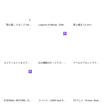
『星の翼』スタンプ Vol.8 AODS
Legend of Mortal - Girls
君と綴るうたかた
エイティエイトを２でわって
白き鋼鉄のX（イクス） 名言スタンプ
ドールズフロントライン2 Vol.3
ETERNAL RETURN : Daily life on Lumia 01
リバース：1999 Ver3.5 シウコアトルクラブ
TVアニメ『9-nine- Ruler’s Crown』