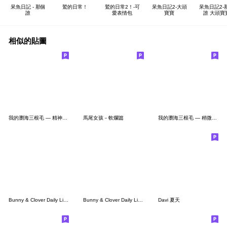
呆魚日記 - 那個
鷲的日常！
鷲的日常2！-可
呆魚日記2-大頭
呆魚日記2-
誰
愛表情包
寶寶
誰 大頭寶
相似的貼圖
我的瀏海三根毛 — 精神狀態篇
馬尾女孩－軟爛篇
我的瀏海三根毛 — 稍微實用一點篇
Bunny & Clover Daily Life 2 - Taiwan -
Bunny & Clover Daily Life 1 - Taiwan -
Davi 夏天