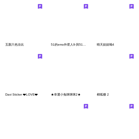
五顏六色洽比
51的emo外星人9-與51的日常
晴天娃娃呦4
Davi Sticker ❤️LOVE❤️
★幸運小兔咪咪咪2★
棉呱糖 2