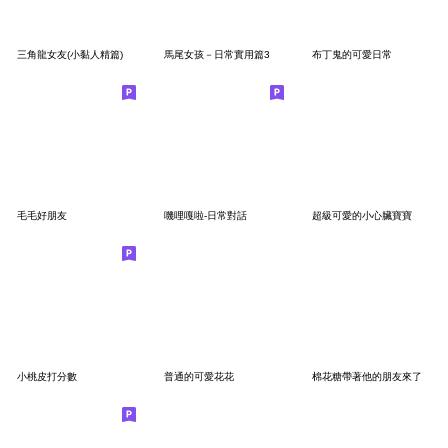
三角龍女友(小黏人精篇)
馬尾女孩－日常實用篇3
布丁鬼的可愛日常
毛毛好朋友
嘰哩嘎啦-日常對話
超級可愛的小心臟寶寶
小桃皮打分數
普通的可愛花花
棉花糖帶著他的朋友來了