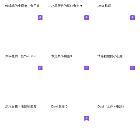
軟綿綿的小廢物—兔子篇
小星塵們的莓好食光 ♥
Davi 炸蝦
大學生的一些Yun Yun 厭厭⋯⋯
章魚系小幽靈3
情緒勒索的小心臟！
馬尾女孩－嗆辣吵架篇
Davi 贴图 6
Davi（工作＋敬語）