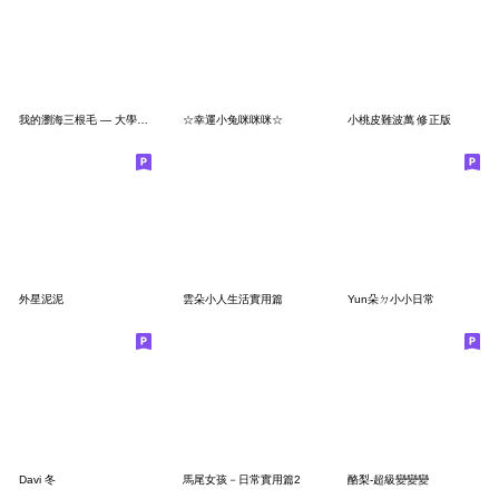
我的瀏海三根毛 — 大學生可能會需要篇
☆幸運小兔咪咪咪☆
小桃皮難波萬 修正版
外星泥泥
雲朵小人生活實用篇
Yun朵ㄉ小小日常
Davi 冬
馬尾女孩－日常實用篇2
酪梨-超級變變變