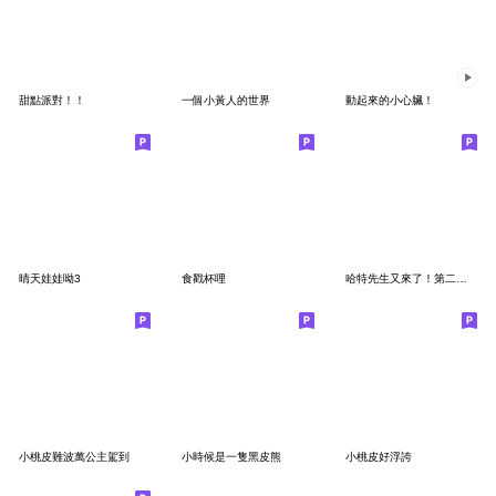
甜點派對！！
一個小黃人的世界
動起來的小心臟！
晴天娃娃呦3
食戳杯哩
哈特先生又來了！第二彈：也是日常對話
小桃皮難波萬公主駕到
小時候是一隻黑皮熊
小桃皮好浮誇