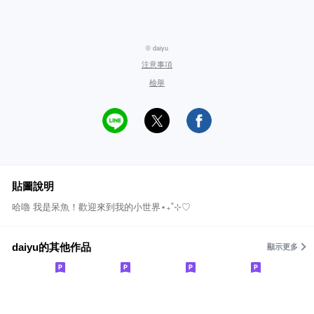
© daiyu
注意事項
檢舉
貼圖說明
哈嚕 我是呆魚！歡迎來到我的小世界⋆₊˚⊹♡
daiyu的其他作品
顯示更多