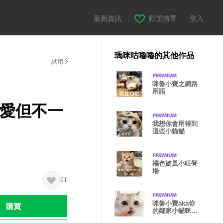
最新資訊
|
願望清單
|
登入
瑪咪咕嚕嚕的其他作品
試用
咪魯小寶之網路
用語
可愛但不一
我想你會用得到
這些小貓貓
橘色旋風小旺登
場
61
咪魯小寶aka你
購買
的鄰家小貓咪
（feat.黑面家）