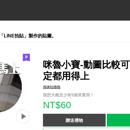
「LINE拍貼」製作的貼圖。
咪魯小寶-動圖比較
定都用得上
瑪咪咕嚕嚕
我想大概至少有5個算實用！
NT$60
贈送禮物