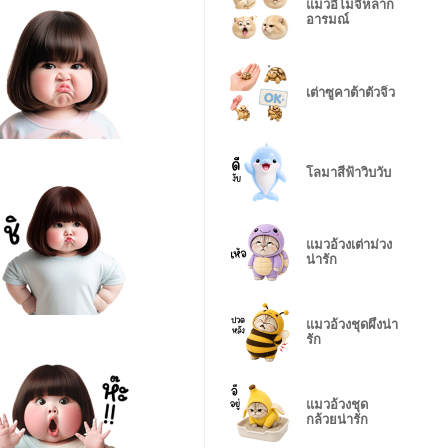
แมวอิโมจิหลาก
อารมณ์
เต่าซูคาต้าตัวจิ๋ว
โลมาสีฟ้าวิบวับ
แมวอ้วงเต่าม่วง
น่ารัก
แมวอ้วงชุดผึ้งน่า
รัก
แมวอ้วงชุด
กล้วยน่ารัก