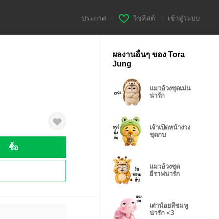
ประกาศ
|
วิชลิสต์
|
เข้าสู่ระบบ
ผลงานอื่นๆ ของ Tora
Jung
แมวอ้วงชุดเม่น
น่ารัก
เจ้าเป็ดหน้าง่วง
ชุดกบ
ซื้อ
แมวอ้วงชุด
!
ยีราฟน่ารัก
เต่าน้อยสีชมพู
น่ารัก <3