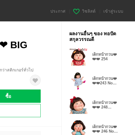
ประกาศ
|
วิชลิสต์
|
เข้าสู่ระบบ
ผลงานอื่นๆ ของ ทอปัด
สกุลวรรณดี
❤❤ BIG
เด็กหน้ากวน❤️
❤️❤️ 254
ว่าสติกเกอร์ทั่วไป
เด็กหน้ากวน❤️
❤️❤️243 No
Text
ซื้อ
เด็กหน้ากวน❤️
❤️❤️ 248
!
NoText
เด็กหน้ากวน❤️
❤️❤️ 246 No