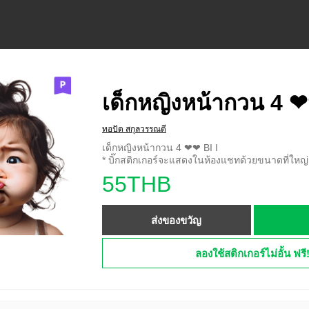
เด็กหญิงหน้ากวน 4 
ทอปัด สกุลวรรณดี
เด็กหญิงหน้ากวน 4 ❤❤ BI I
* บิ๊กสติกเกอร์จะแสดงในห้องแชทด้วยขนาดที่ใหญ่ก
55THB
ส่งของขวัญ
ลองใช้สติกเกอร์ไม่อั้น ฟรี