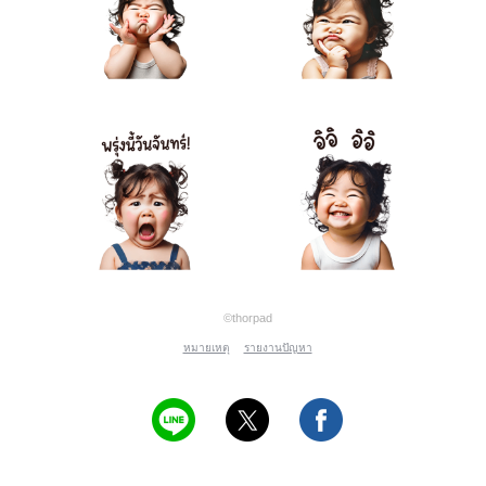
©thorpad
หมายเหตุ
รายงานปัญหา