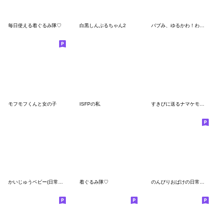
毎日使える着ぐるみ隊♡
白黒しんぷるちゃん2
バブみ、ゆるかわ！わがままな子♡
モフモフくんと女の子
ISFPの私
すきぴに送るナマケモノの子♡
かいじゅうベビー(日常で使える)
着ぐるみ隊♡
のんびりおばけの日常スタンプ