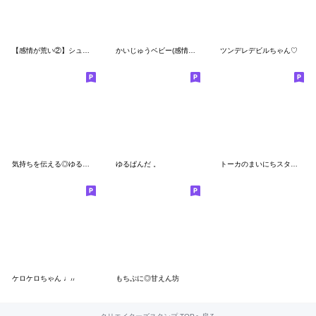
【感情が荒い②】シュールな小さい奴
かいじゅうベビー(感情を伝える)
ツンデレデビルちゃん♡
気持ちを伝える◎ゆるふわ女子 #1
ゆるぱんだ 。
トーカのまいにちスタンプ2
ケロケロちゃん ♩៸៸
もちぷに◎甘えん坊