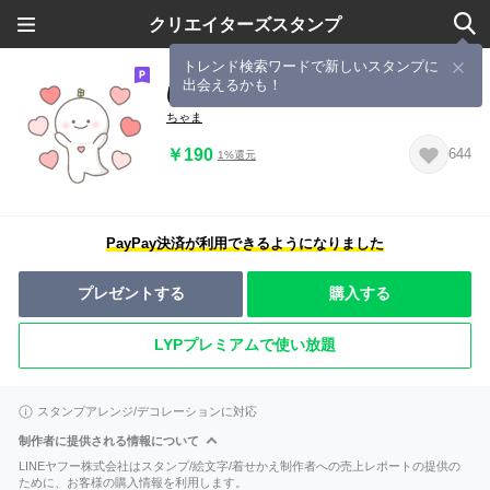
クリエイターズスタンプ
トレンド検索ワードで新しいスタンプに
出会えるかも！
はろまる６【パステル】
ちゃま
￥190
644
1%還元
PayPay決済が利用できるようになりました
プレゼントする
購入する
LYPプレミアムで使い放題
スタンプアレンジ/デコレーションに対応
制作者に提供される情報について
LINEヤフー株式会社はスタンプ/絵文字/着せかえ制作者への売上レポートの提供の
ために、お客様の購入情報を利用します。