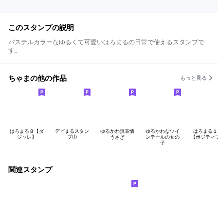
このスタンプの説明
パステルカラーなゆるくて可愛いはろまるの日常で使えるスタンプで
す。
ちゃまの他の作品
もっと見る
はろまる８【ダ
デビまるスタン
ゆるかわ無表情
ゆるかわなツイ
はろまる１
ジャレ】
プ①
うさぎ
ンテールの女の
【ポジティ
子
関連スタンプ