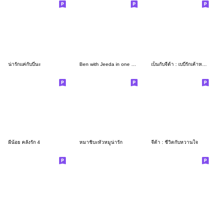
น่ารักแค่กับบี๋นะ
Ben with Jeeda in one day <3
เบ็นกับจีด้า : เบบี๋รักเค้าหน่อยน้า
ผีน้อย คลั่งรัก 4
หมาชิบะหัวหมูน่ารัก
จีด้า : ชีวิตกับหวานใจ