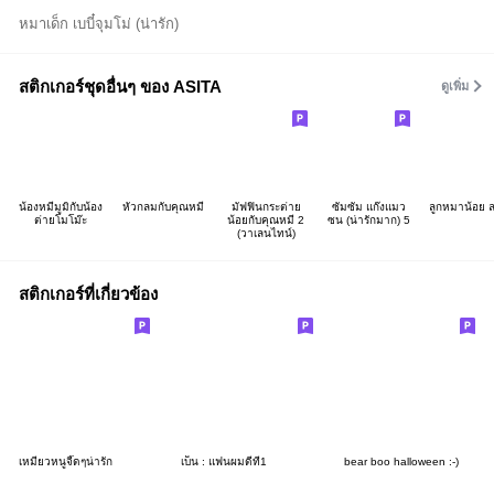
หมาเด็ก เบบี๋จุมโม่ (น่ารัก)
สติกเกอร์ชุดอื่นๆ ของ ASITA
ดูเพิ่ม
น้องหมีมูมิกับน้อง
หัวกลมกับคุณหมี
มัฟฟินกระต่าย
ซัมซัม แก๊งแมว
ลูกหมาน้อย ล
ต่ายโมโม๊ะ
น้อยกับคุณหมี 2
ซน (น่ารักมาก) 5
(วาเลนไทน์)
สติกเกอร์ที่เกี่ยวข้อง
เหมียวหนูจี๊ดๆน่ารัก
เบ็น : แฟนผมดีที่1
bear boo halloween :-)