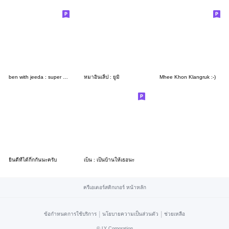
ben with jeeda : super good boyfriend
หมาอินเลิ้ป : ยูมิ
Mhee Khon Klangruk :-)
ยินดีที่ได้กิ๊กกันนะครับ
เบ็น : เป็นบ้านให้เธอนะ
ครีเอเตอร์สติกเกอร์ หน้าหลัก
|
|
ข้อกำหนดการใช้บริการ
นโยบายความเป็นส่วนตัว
ช่วยเหลือ
©
LY Corporation