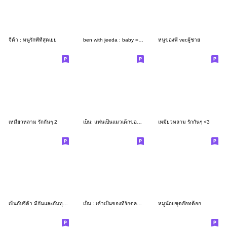
จีด้า : หนูรักพี่ที่สุดเยย
ben with jeeda : baby = home
หนูของพี่ ver.ผู้ชาย
เหมี่ยวหลาม รักกันๆ 2
เบ็น: แฟนเป็นแมวเด็กของเค้า
เหมียวหลาม รักกันๆ <3
เบ็นกับจีด้า มีกันและกันทุกวัน
เบ็น : เค้าเป็นของที่รักตลอดไป
หมูน้อยชุดฮ๊อทด็อก