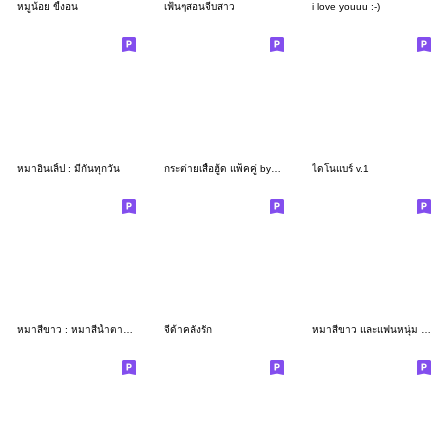
หมูน้อย ขี้งอน
เฟ้นๆสอนจีบสาว
i love youuu :-)
หมาอินเลิ้ป : มีกันทุกวัน
กระต่ายเสื้อฮู้ด แพ็คคู่ by NatthaCraftz
ไดโนแบร์ v.1
หมาสีขาว : หมาสีน้ำตาล V3
จีด้าคลั่งรัก
หมาสีขาว และแฟนหนุ่ม [ไทย]