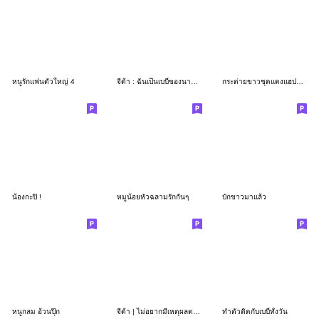
หนูรักแฟนตัวใหญ่ 4
จีด้า : ฉันเป็นเบบี๋ของนายนะ
กระต่ายขาวชุดแดงแฮปปี้จุง
น้องกะปิ !
หมูน้อยหัวฉลามรักกันๆ
บักขาวมาแล้ว
หนูกลม อ้วนปุ๊ก
จีด้า | ไม่อยากมีเหตุผลตอนนี้ Vol.2
ทำตัวติดกับเบบี๋ทั้งวัน