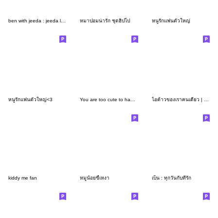
ben with jeeda : jeeda love ben
หมาปอมน่ารัก ชุดฮิปโป
หนูรักแฟนตัวใหญ่
หนูรักแฟนตัวใหญ่<3
You are too cute to handle | SUSUDUMDUM
ไอต้าวของเราคนเดียว | SUSUDUMDUM
kiddy me fan
หมูน้อยขี้เหงา
เบ็น : ทุกวันกับที่รัก