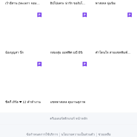
เว้าอีสาน (Ver.ผกา จอมซน)
ฮิปโปแคระ น่ารัก ของับโหน่ย❤️❤️❤️
พาสเทล นุ่มนิ่ม
น้องบุญสา บิ๊ก
กล่องสุ่ม ออฟฟิศ เบบี๋ มินิ
คำโดนใจ สายแชทพิมพ์โลด
ชีคกี้ เกิร์ล ❤ 12 คำทำงาน
แชทพาสเทล คุยงานสุภาพ
ครีเอเตอร์สติกเกอร์ หน้าหลัก
|
|
ข้อกำหนดการใช้บริการ
นโยบายความเป็นส่วนตัว
ช่วยเหลือ