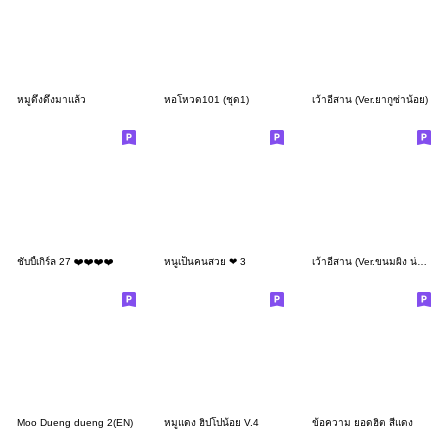
หมูดึ๋งดึ๋งมาแล้ว
หอโหวด101 (ชุด1)
เว้าอีสาน (Ver.ยากูซ่าน้อย)
ชับบี้เกิร์ล 27 ❤️❤️❤️❤️
หนูเป็นคนสวย ❤ 3
เว้าอีสาน (Ver.ขนมผิง น่ารัก)
Moo Dueng dueng 2(EN)
หมูแดง ฮิปโปน้อย V.4
ข้อความ ยอดฮิต สีแดง