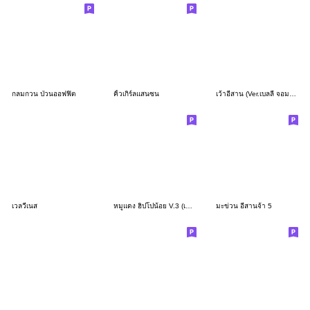
กลมกวน ป่วนออฟฟิต
คิ้วเกิร์ลแสนซน
เว้าอีสาน (Ver.เบลลี่ จอมซน)
เวลวีเนส
หมูแดง ฮิปโปน้อย V.3 (เว้าอีสาน)
มะข่วน อีสานจ้า 5