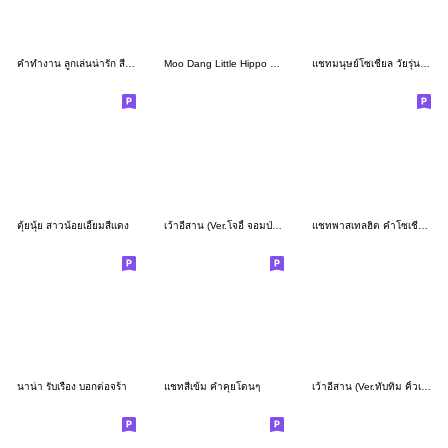
คำทำงาน ลูกเล่นน่ารัก สีเข้ม
Moo Dang Little Hippo V.2 (Isan)
แชทมนุษย์โซเชียล วัยรุ่นสายแชท v.2
ตุ้ยนุ้ย สาวน้อยเอี๊ยมสีเเดง
เว้าอีสาน (Ver.โจอี้ จอมป่วน)
แชทพาสเทลฮิต คำโซเชียลแชท 2
นาน่า รับเรื่่อง บอกต่อจร้า
แชทสีเข้ม คำคุยโดนๆ
เว้าอีสาน (Ver.ทับทิม คิ้วเกิร์ล)