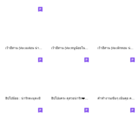
เว้าอีสาน (Ver.เมล่อน น่ารัก)
เว้าอีสาน (Ver.หนูน้อยในฤดูฝน)
เว้าอีสาน (Ver.ผักหอม น่ารัก)
ฮิปโปน้อย : น่ารักตะมุตะมิ
ฮิปโปแคระ ดุสวยน่ารัก❤️❤️❤️
คำทำงานเข้มๆ เน้นคุย คนโซเชียล