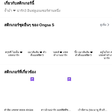
เกี่ยวกับสติกเกอร์นี้
จ้ำม่ำ ❤ น่ารัก3 อินฟลูเอนเซอร์ท่านหนึ่ง
สติกเกอร์ชุดอื่นๆ ของ Ongsa S
ดูเพิ่ม
สกุชชี่ ไอเท็ม ❤️
แมวส้มส้ม ❤️ ตัว
วอดส์ ❤️ แชท
บิ๊ก แมวส้มส้ม ❤️
อยู่ไม่ไหว 
แชทน่ารัก
ตึงออฟฟิศ 5
ทำงานน่ารัก
ตัวตึงออฟฟิศ 5
แชทคำทำง
น่ารัก
สติกเกอร์ที่เกี่ยวข้อง
คำฮิต แชทพาสเทล ส่งบ่อย
สาวอ้วนน่ารัก ออฟฟิศสีชมพู
เว้าอีสาน (Ver.มายู คิ้วเกิร์ล)