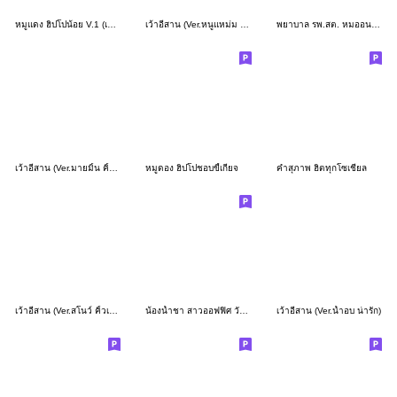
หมูแดง ฮิปโปน้อย V.1 (เว้าอีสาน)
เว้าอีสาน (Ver.หนูแหม่ม จ้ำม่ำน่ารัก)
พยาบาล รพ.สต. หมออนามัย (อีสาน)
เว้าอีสาน (Ver.มายมิ้น คิ้วเกิร์ล)
หมูดอง ฮิปโปชอบขี้เกียจ
คำสุภาพ ฮิตทุกโซเชียล
เว้าอีสาน (Ver.สโนว์ คิ้วเกิร์ล)
น้องน้ำชา สาวออฟฟิศ วันสดใส
เว้าอีสาน (Ver.น้ำอบ น่ารัก)