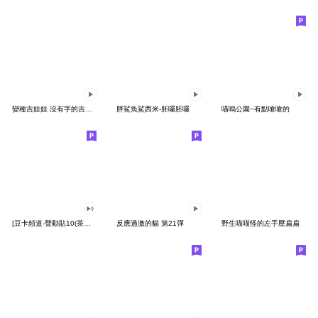
變種吉娃娃 沒有字的吉娃娃
胖鯊魚鯊西米-胚囉胚囉
喵嗚公園−有點嗆嗆的
[豆卡頻道-聲動貼10(茶寶丸日常篇)
反應過激的貓 第21彈
野生喵喵怪的左手壓扁扁