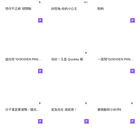
塔仔不正經 胡鬧啪
好想兔-你的小公主
勒狗
超任性"GOKIGEN PANDA" 台灣版
你好！又是 Quokka 喔
一直鬧"GOKIGEN PANDA" 台灣版
日子還是要過鴨－陽光開朗每一天鴨
鯊魚先生 搞鯊密！
蜜桃貓和小伙伴8