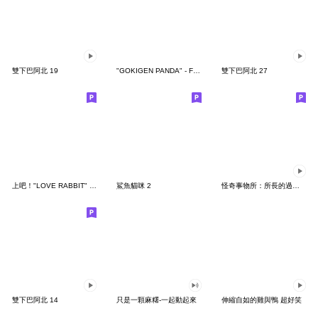
雙下巴阿北 19
"GOKIGEN PANDA" - Feeling / global
雙下巴阿北 27
上吧！"LOVE RABBIT" 台灣版
鯊魚貓咪 2
怪奇事物所：所長的過度繁殖
雙下巴阿北 14
只是一顆麻糬-一起動起來
伸縮自如的雞與鴨 超好笑