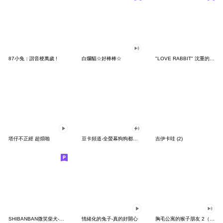
87小兔：諧音梗萬歲 !
白爛貓☆好棒棒☆
"LOVE RABBIT" 沈重的愛 台灣版
塔仔不正經 超煩啪
豆卡頻道-全螢幕狗狗都沒你上班累
吉伊卡哇 (2)
SHIBANBAN微笑柴犬-廢柴寶寶日常
情緒化的兔子-真的好開心
胸毛公寓的猴子朋友 2（有聲動態）