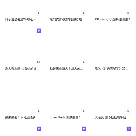
日子還是要過鴨-呱心一下鴨
法鬥皮古-說好的減肥呢(第15彈)
PP mini 小小企鵝-裝飾貼2
鹿人與泥鰍-社畜伯的日常有聲貼圖
動起來更煩人！煩人的貓咪3
幾米《月亮忘記了》25周年 x 晴天P莉
動來動去！不可思議的寶可夢貼圖
Love Mode 動態貼圖5
大頭兒 開心動動蠟筆貼