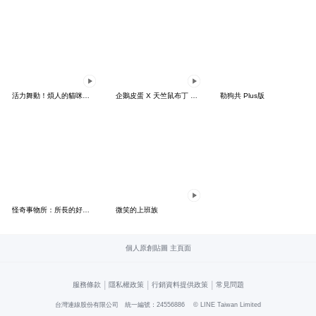
活力舞動！煩人的貓咪★迷你版 2
企鵝皮蛋 X 天竺鼠布丁 有點厭世
勒狗共 Plus版
怪奇事物所：所長的好日子要來力
微笑的上班族
個人原創貼圖 主頁面
|
|
|
服務條款
隱私權政策
行銷資料提供政策
常見問題
台灣連線股份有限公司 統一編號：24556886
© LINE Taiwan Limited