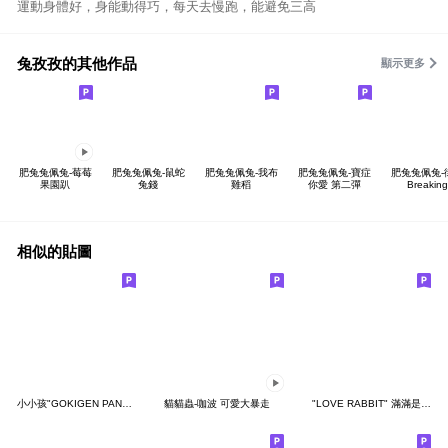
運動身體好，身能動得巧，每天去慢跑，能避免三高
兔孜孜的其他作品
顯示更多
肥兔兔佩兔-莓莓
肥兔兔佩兔-鼠蛇
肥兔兔佩兔-我布
肥兔兔佩兔-寶症
肥兔兔佩兔-
果園趴
兔錢
雞稻
你愛 第二彈
Breaking
相似的貼圖
小小孩"GOKIGEN PANDA" 台灣版
貓貓蟲-咖波 可愛大暴走
"LOVE RABBIT" 滿滿是愛 台灣版